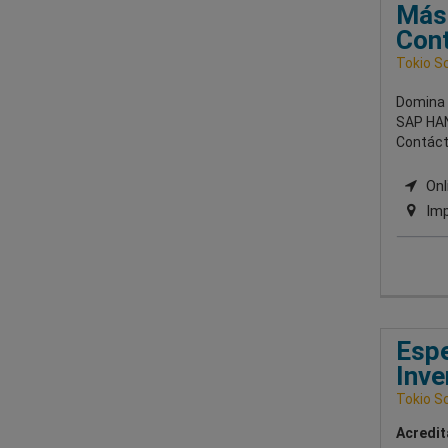
Mást
Cont
Tokio S
Domina l
SAP HAN
Contácta
Onli
Imp
Espe
Inve
Tokio S
Acredit