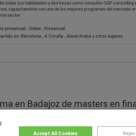
la todas tus habilidades y destrezas como consultor SAP controlling 
ones, capacitandote con uno de los mejores programas del mercado e
nte sector.
-presencial , Online , Presencial
artido en:
Barcelona , A Coruña , Álava/Araba
y otros lugares
ama en Badajoz de masters en fina
g
edio ambiente consulta los masters en finanzas y contabi
Accept All Cookies
Rejec