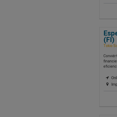
Espe
(FI)
Tokio S
Conviér
financie
eficienc
Onli
Imp