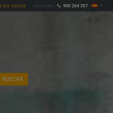
a tus cursos
900 264 357
¡Llama gratis!
BUSCAR