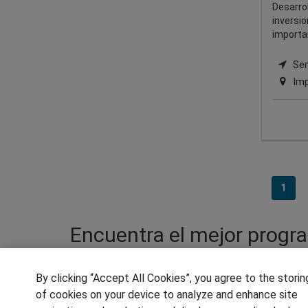
Desarrol
inversi
importa
Semi
Imp
1
Encuentra el mejor progr
presencial
By clicking “Accept All Cookies”, you agree to the storin
Si quieres especializarte en gestión del m
of cookies on your device to analyze and enhance site