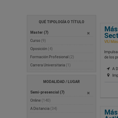
QUÉ TIPOLOGÍA O TÍTULO
Mást
Master
(7)
Sect
Curso
(9)
VIU Mást
Oposición
(4)
Impulsa
Formación Profesional
(2)
de los 
Carrera Universitaria
(1)
A Di
Imp
MODALIDAD / LUGAR
Semi-presencial
(7)
Online
(140)
A Distancia
(34)
Mást