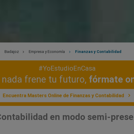
Badajoz
Empresa y Economía
Finanzas y Contabilidad
#YoEstudioEnCasa
nada frene tu futuro,
fórmate on
Encuentra Masters Online de Finanzas y Contabilidad
Contabilidad en modo semi-prese