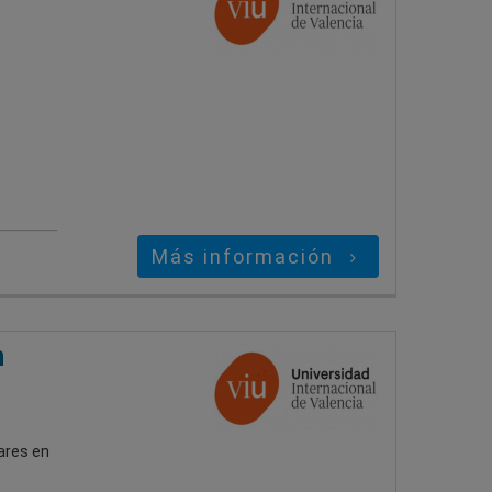
Más información
n
nares en