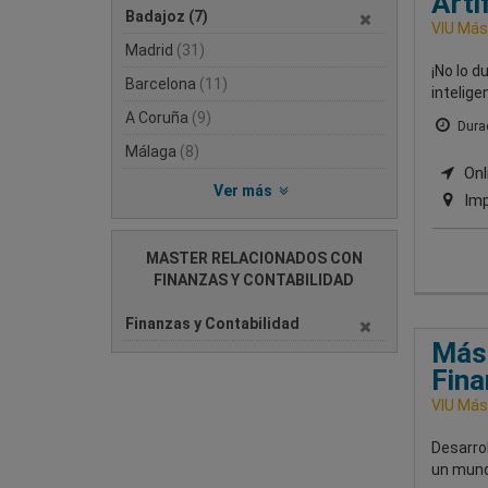
Arti
Badajoz
(7)
VIU Mást
Madrid
(31)
¡No lo d
Barcelona
(11)
intelige
A Coruña
(9)
Durac
Málaga
(8)
Onli
Ver más
Imp
MASTER RELACIONADOS CON
FINANZAS Y CONTABILIDAD
Finanzas y Contabilidad
Mást
Fina
VIU Mást
Desarrol
un mund