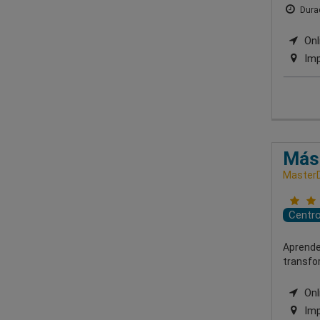
Durac
Onli
Imp
Mást
MasterD
Centr
Aprende
transfo
Onli
Imp