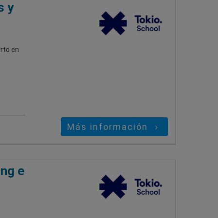
s y
rto en
Más información
ing e