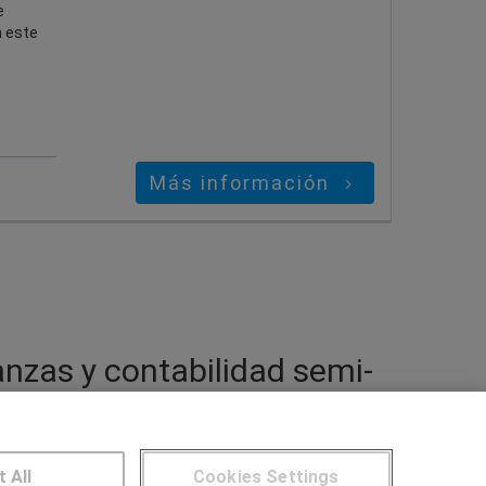
e
n este
Más información
nzas y contabilidad semi-
lidad en Badajoz dirigidos a profesionales
t All
Cookies Settings