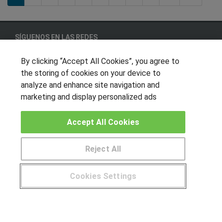
SÍGUENOS EN LAS REDES
By clicking “Accept All Cookies”, you agree to
the storing of cookies on your device to
OTROS GRUPOS DE INTERES
analyze and enhance site navigation and
marketing and display personalized ads
Muro de los idiomas
Hablemos de empleo
Accept All Cookies
Locos por las becas
Reject All
CENTROS DE FORMACIÓN
Cookies Settings
Publicar cursos
¿Tienes alguna duda?
900 264 357
USUARIOS
Aviso legal