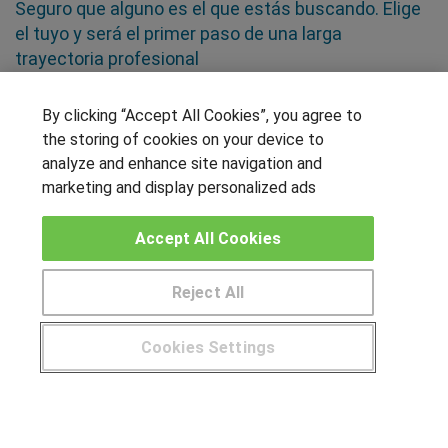
Seguro que alguno es el que estás buscando. Elige
el tuyo y será el primer paso de una larga
trayectoria profesional
By clicking “Accept All Cookies”, you agree to
SÍGUENOS EN LAS REDES
the storing of cookies on your device to
analyze and enhance site navigation and
marketing and display personalized ads
OTROS GRUPOS DE INTERES
Accept All Cookies
Muro de los idiomas
Hablemos de empleo
Reject All
Locos por las becas
Cookies Settings
CENTROS DE FORMACIÓN
¿Tienes alguna duda?
900 264 357
Publicar cursos
USUARIOS