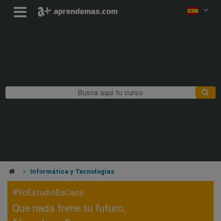
Informática y Tecnologías
#YoEstudioEnCasa
Que nada frene tu futuro,