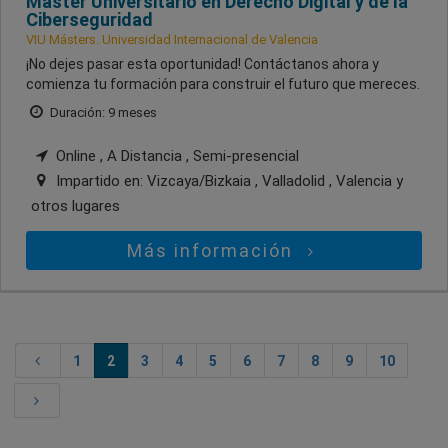
Máster Universitario en Derecho Digital y de la
Ciberseguridad
VIU Másters. Universidad Internacional de Valencia
¡No dejes pasar esta oportunidad! Contáctanos ahora y
comienza tu formación para construir el futuro que mereces.
Duración: 9 meses
Online , A Distancia , Semi-presencial
Impartido en:
Vizcaya/Bizkaia , Valladolid , Valencia
y
otros lugares
Más información
1
2
3
4
5
6
7
8
9
10