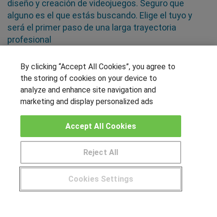
diseño y creación de videojuegos. Seguro que
alguno es el que estás buscando. Elige el tuyo y
será el primer paso de una larga trayectoria
profesional
By clicking “Accept All Cookies”, you agree to
SÍGUENOS EN LAS REDES
the storing of cookies on your device to
analyze and enhance site navigation and
marketing and display personalized ads
OTROS GRUPOS DE INTERES
Accept All Cookies
Muro de los idiomas
Hablemos de empleo
Reject All
Locos por las becas
Cookies Settings
CENTROS DE FORMACIÓN
¿Tienes alguna duda?
900 264 357
Publicar cursos