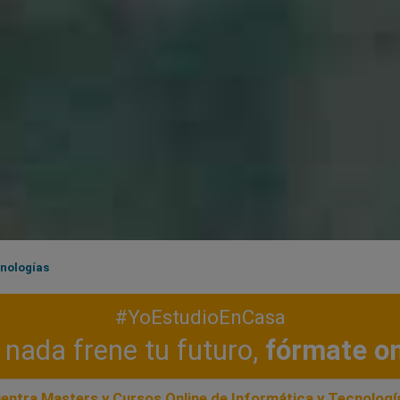
cnologías
#YoEstudioEnCasa
nada frene tu futuro,
fórmate on
entra Masters y Cursos Online de Informática y Tecnologí