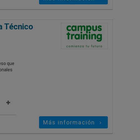
a Técnico
eso que
onales
Más información