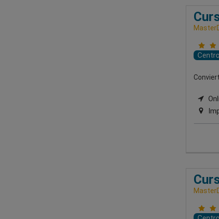
Curs
MasterD
Centr
Conviert
Onli
Imp
Curs
MasterD
Centr