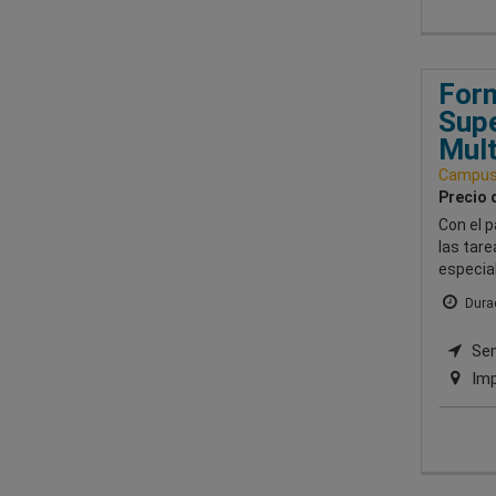
Form
Supe
Mult
Campus 
Precio 
Con el 
las tar
especia
Durac
Semi
Imp