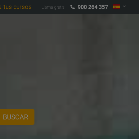
a tus cursos
900 264 357
¡Llama gratis!
BUSCAR