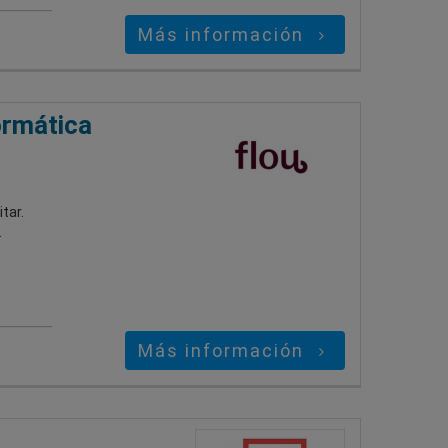
Más información
ormática
tar.
.
Más información