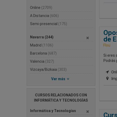
Online
(2709)
A Distancia
(606)
Semi-presencial
(175)
Opos
Navarra
(244)
de E
Madrid
(1106)
Flou
Barcelona
(687)
Si eres 
Podrás 
Valencia
(327)
Vizcaya/Bizkaia
(303)
Onli
Imp
Ver más
CURSOS RELACIONADOS CON
INFORMÁTICA Y TECNOLOGÍAS
Informática y Tecnologías
Curs