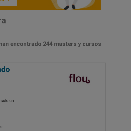
ra
han encontrado 244 masters y cursos
ado
 solo un
es