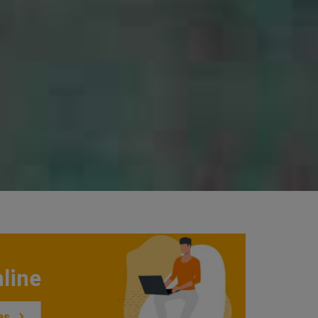
line
as