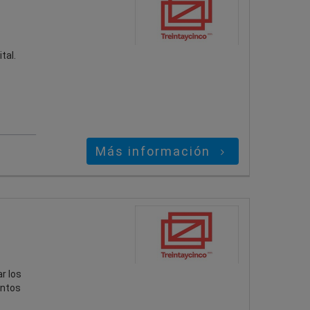
tal.
Más información
r los
entos