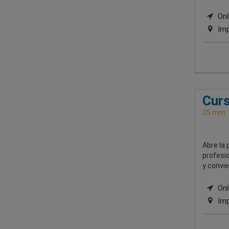
Onli
Imp
Curs
35 mm
Abre la 
profesio
y convie
Onli
Imp