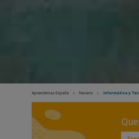
Aprendemas España
Navarra
Informática y Te
Que 
Encu