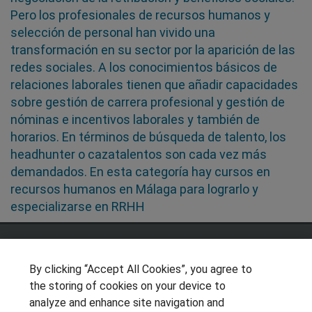
Pero los profesionales de recursos humanos y
selección de personal han vivido una
transformación en su sector por la aparición de las
redes sociales. A los conocimientos básicos de
relaciones laborales tienen que añadir capacidades
sobre gestión de carrera profesional y gestión de
nóminas e incentivos laborales y también de
horarios. En términos de búsqueda de talento, los
headhunter o cazatalentos son cada vez más
demandados. En esta categoría hay cursos en
recursos humanos en Málaga para lograrlo y
especializarse en RRHH
SÍGUENOS EN LAS REDES
By clicking “Accept All Cookies”, you agree to
the storing of cookies on your device to
analyze and enhance site navigation and
OTROS GRUPOS DE INTERES