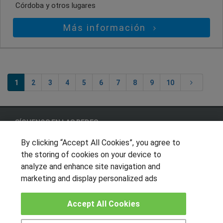
Córdoba
y otros lugares
Más información
1
2
3
4
5
6
7
8
9
10
SÍGUENOS EN LAS REDES
By clicking “Accept All Cookies”, you agree to
the storing of cookies on your device to
analyze and enhance site navigation and
OTROS GRUPOS DE INTERES
marketing and display personalized ads
Muro de los idiomas
Hablemos de empleo
Accept All Cookies
Locos por las becas