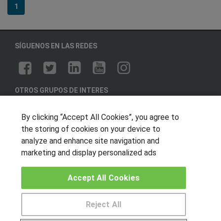
1
SÍGUENOS EN LAS REDES
OTROS GRUPOS DE INTERES
Muro de los idiomas
By clicking “Accept All Cookies”, you agree to
Hablemos de empleo
the storing of cookies on your device to
Locos por las becas
analyze and enhance site navigation and
marketing and display personalized ads
CENTROS DE FORMACIÓN
Accept All Cookies
Publicar cursos
Reject All
USUARIOS