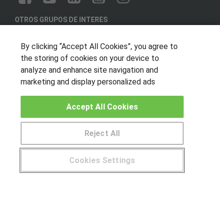
OTROS GRUPOS DE INTERES
Muro de los idiomas
By clicking “Accept All Cookies”, you agree to
Hablemos de empleo
the storing of cookies on your device to
Locos por las becas
analyze and enhance site navigation and
marketing and display personalized ads
CENTROS DE FORMACIÓN
Accept All Cookies
Publicar cursos
Reject All
USUARIOS
Aviso legal
Cookies Settings
Canal ético
¿Tienes alguna duda?
900 264 357
© Aprendemas.com -
Aviso legal