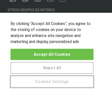
OTROS GRUPOS DE INTERES
Muro de los idiomas
By clicking “Accept All Cookies”, you agree to
Hablemos de empleo
the storing of cookies on your device to
Locos por las becas
analyze and enhance site navigation and
marketing and display personalized ads
CENTROS DE FORMACIÓN
Accept All Cookies
Publicar cursos
Reject All
USUARIOS
Aviso legal
Cookies Settings
Canal ético
¿Tienes alguna duda?
900 264 357
© Aprendemas.com -
Aviso legal