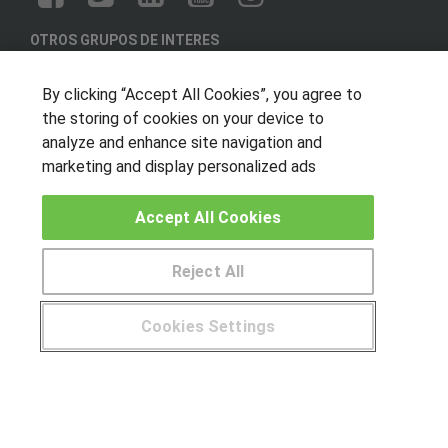
OTROS GRUPOS DE INTERES
Muro de los idiomas
By clicking “Accept All Cookies”, you agree to
Hablemos de empleo
the storing of cookies on your device to
Locos por las becas
analyze and enhance site navigation and
marketing and display personalized ads
CENTROS DE FORMACIÓN
Accept All Cookies
Publicar cursos
Reject All
USUARIOS
Aviso legal
Cookies Settings
Canal ético
¿Tienes alguna duda?
900 264 357
© Aprendemas.com -
Aviso legal