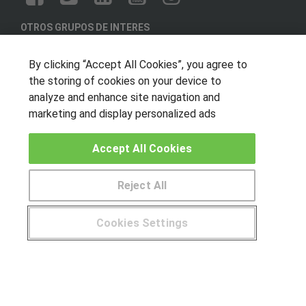
OTROS GRUPOS DE INTERES
Muro de los idiomas
By clicking “Accept All Cookies”, you agree to
Hablemos de empleo
the storing of cookies on your device to
Locos por las becas
analyze and enhance site navigation and
marketing and display personalized ads
CENTROS DE FORMACIÓN
Accept All Cookies
Publicar cursos
Reject All
USUARIOS
Aviso legal
Cookies Settings
Canal ético
¿Tienes alguna duda?
900 264 357
© Aprendemas.com -
Aviso legal