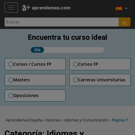
TOGGLE NAVIGATION
Buscar:
Encuentra tu curso ideal
9%
Cursos / Cursos FP
Cursos FP
Masters
Carreras Universitarias
Oposiciones
Aprendemas España
»
Noticias
»
Idiomas y Comunicación
»
Página 7
Categoría:
Idiomas y