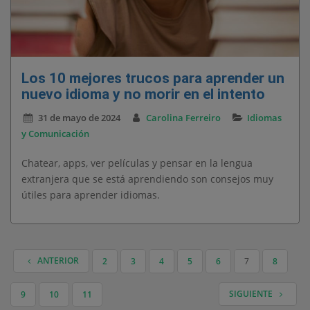
Los 10 mejores trucos para aprender un
nuevo idioma y no morir en el intento
31 de mayo de 2024
Carolina Ferreiro
Idiomas
y Comunicación
Chatear, apps, ver películas y pensar en la lengua
extranjera que se está aprendiendo son consejos muy
útiles para aprender idiomas.
ANTERIOR
2
3
4
5
6
7
8
NAVEGACIÓN DE ENTRADAS
SIGUIENTE
9
10
11