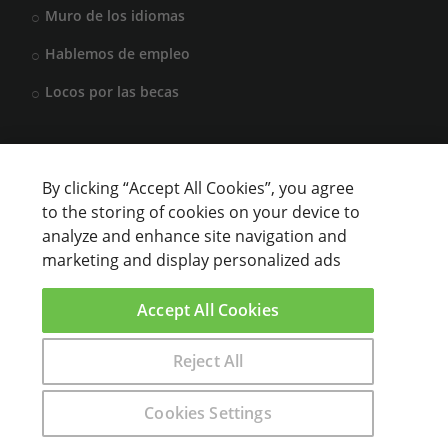
Muro de los idiomas
Hablemos de empleo
Locos por las becas
CENTROS DE FORMACIÓN
By clicking “Accept All Cookies”, you agree
to the storing of cookies on your device to
Anunciar cursos
analyze and enhance site navigation and
marketing and display personalized ads
USUARIOS
Accept All Cookies
Aviso legal
Reject All
Encuentra aquí el curso que buscas
Cookies Settings
sparkling © 2000 - 2021 Aprendemas.com -
Aviso Legal