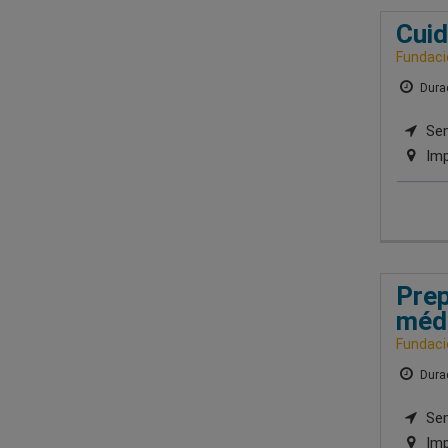
Cuid
Fundacio
Durac
Sem
Imp
Prep
méd
Fundacio
Durac
Sem
Imp