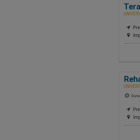
Tera
UNIVER
Pre
Imp
Reha
UNIVER
Durac
Pre
Imp