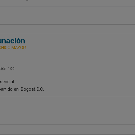
unación
CNICO MAYOR
ión: 100
sencial
artido en:
Bogotá D.C.