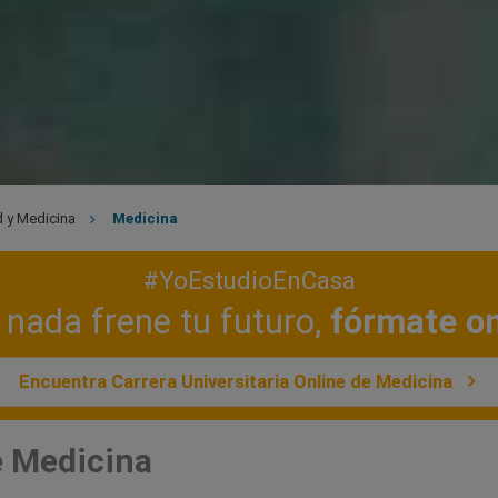
 y Medicina
Medicina
#YoEstudioEnCasa
nada frene tu futuro,
fórmate on
Encuentra Carrera Universitaria Online de Medicina
e Medicina