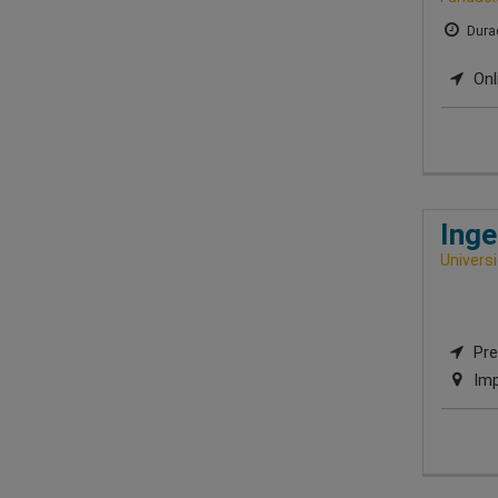
Durac
Onl
Inge
Universi
Pre
Imp