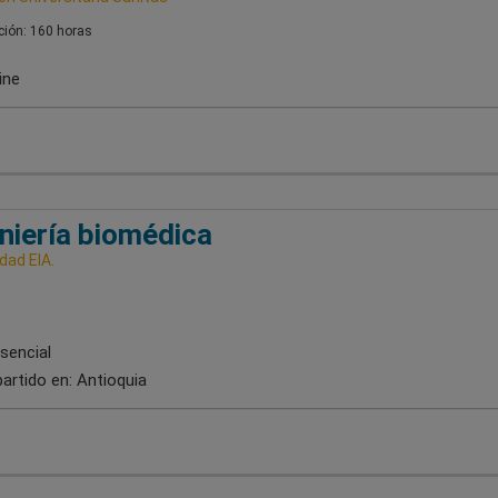
ión: 160 horas
ine
niería biomédica
dad EIA.
sencial
artido en:
Antioquia