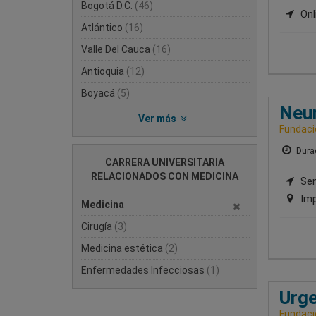
Bogotá D.C.
(46)
Onl
Atlántico
(16)
Valle Del Cauca
(16)
Antioquia
(12)
Boyacá
(5)
Neur
Ver más
Fundacio
Durac
CARRERA UNIVERSITARIA
RELACIONADOS CON MEDICINA
Sem
Imp
Medicina
Cirugía
(3)
Medicina estética
(2)
Enfermedades Infecciosas
(1)
Urge
Fundacio