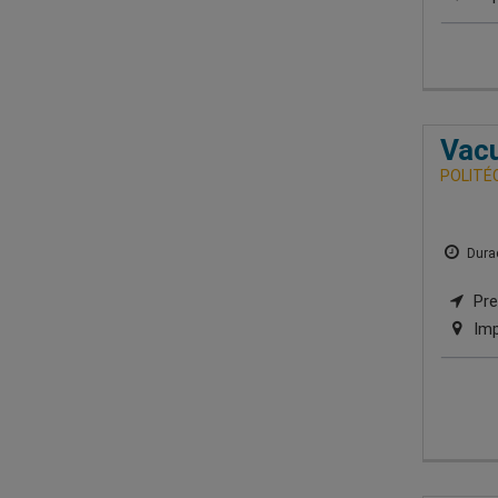
Vac
POLITÉ
Durac
Pre
Imp