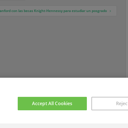
tanford con las becas Knight-Hennessy para estudiar un posgrado
Accept All Cookies
Rejec