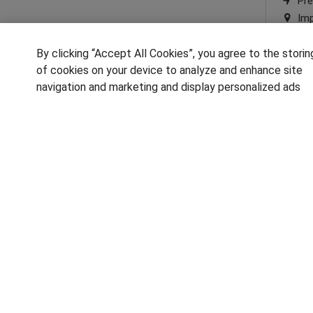
Pre
Imp
By clicking “Accept All Cookies”, you agree to the storin
of cookies on your device to analyze and enhance site
navigation and marketing and display personalized ads
1
SÍGUENOS EN LAS REDES