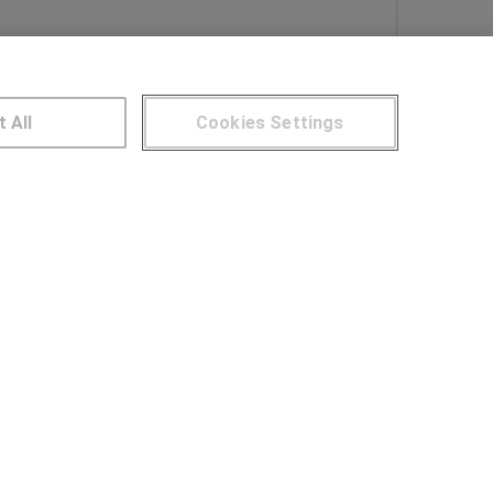
Más información
t All
Cookies Settings
NTROS DE FORMACIÓN
Publicar cursos
UARIOS
Aviso legal