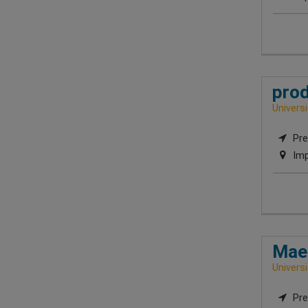
prod
Univers
Pre
Imp
Maes
Univers
Pre