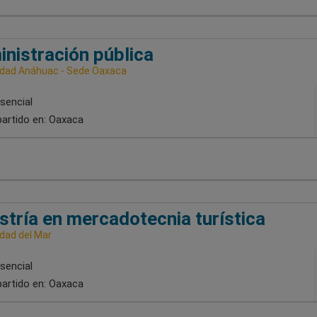
nistración pública
idad Anáhuac - Sede Oaxaca
sencial
artido en:
Oaxaca
tría en mercadotecnia turística
idad del Mar
sencial
artido en:
Oaxaca