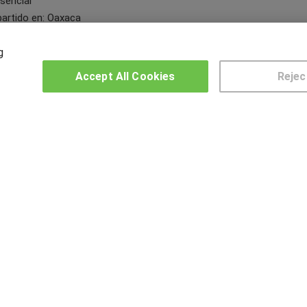
sencial
artido en:
Oaxaca
g
Accept All Cookies
Rejec
2
3
4
OTROS GRUPOS DE INTERES
CE
Muro de los idiomas
Hablemos de empleo
US
Locos por las becas