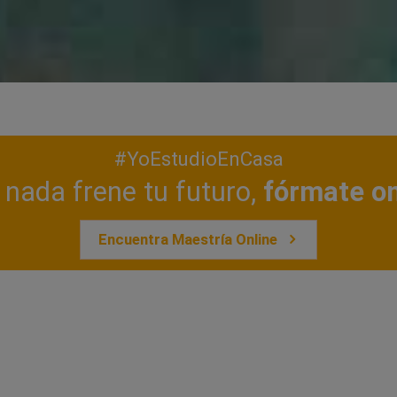
#YoEstudioEnCasa
nada frene tu futuro,
fórmate on
Encuentra Maestría Online