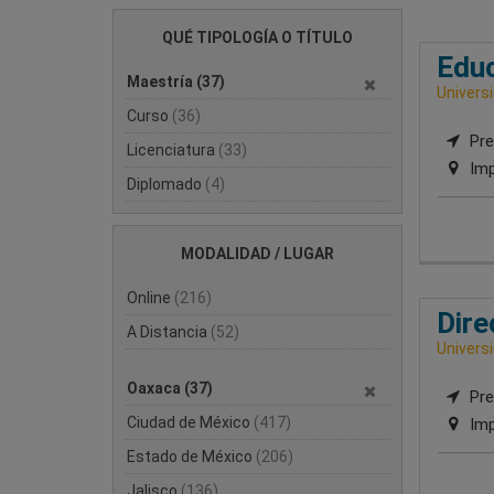
QUÉ TIPOLOGÍA O TÍTULO
Edu
Maestría
(37)
Univers
Curso
(36)
Pre
Licenciatura
(33)
Imp
Diplomado
(4)
MODALIDAD / LUGAR
Online
(216)
Dire
A Distancia
(52)
Univers
Oaxaca
(37)
Pre
Ciudad de México
(417)
Imp
Estado de México
(206)
Jalisco
(136)