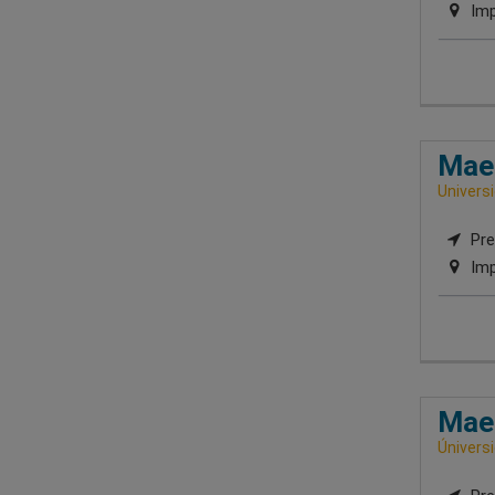
Imp
Maes
Univers
Pre
Imp
Maes
Únivers