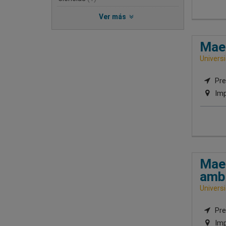
Ver más
Maes
Univers
Pre
Imp
Maes
amb
Univers
Pre
Imp