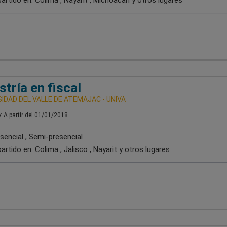
artido en:
Colima , Nayarit , Michoacán
y otros lugares
tría en fiscal
IDAD DEL VALLE DE ATEMAJAC - UNIVA
o: A partir del 01/01/2018
sencial , Semi-presencial
artido en:
Colima , Jalisco , Nayarit
y otros lugares