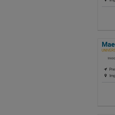
Imp
Maes
UNIVERS
Inici
Pre
Imp