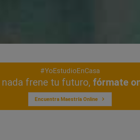
#YoEstudioEnCasa
nada frene tu futuro,
fórmate on
Encuentra Maestría Online