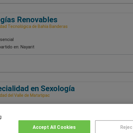
gías Renovables
idad Tecnológica de Bahía Banderas
sencial
artido en:
Nayarit
cialidad en Sexología
dad del Valle de Matatipac
sencial
artido en:
Nayarit
g
Accept All Cookies
Rejec