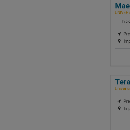
Maes
UNIVERS
Inici
Pre
Imp
Tera
Univers
Pre
Imp