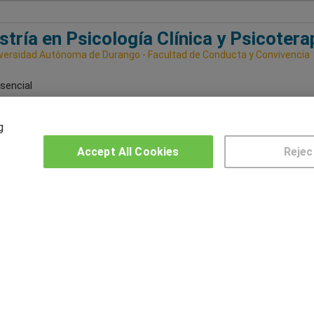
tría en Psicología Clínica y Psicotera
versidad Autónoma de Durango - Facultad de Conducta y Convivencia
sencial
artido en:
Sinaloa
g
Accept All Cookies
Rejec
OTROS GRUPOS DE INTERES
CE
Muro de los idiomas