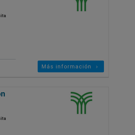
ita
Más información
on
ita