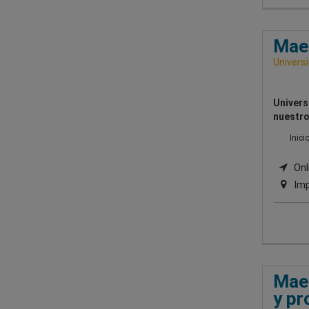
Maes
Univers
Univers
nuestro
Inici
Onli
Imp
Maes
y pr