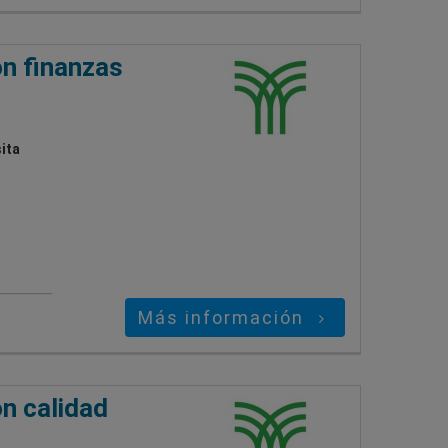
on finanzas
ita
Más información
n calidad