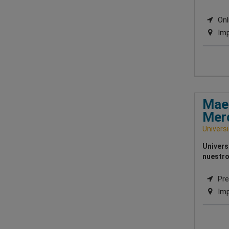
Onli
Imp
Maes
Mer
Univers
Univers
nuestro
Pres
Imp