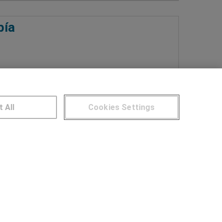
pía
Más información
t All
Cookies Settings
NTROS DE FORMACIÓN
Publicar cursos