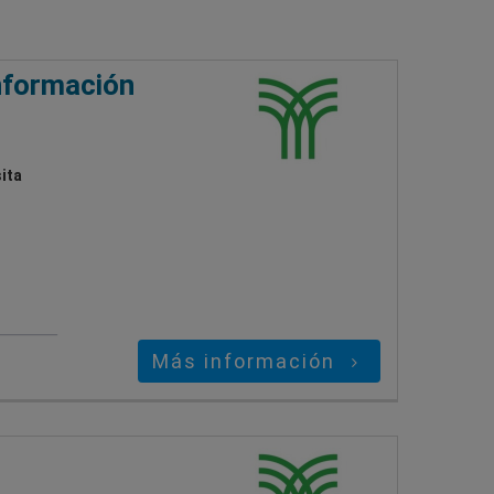
información
ita
Más información