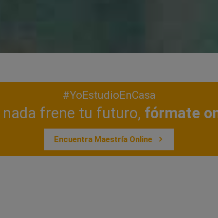
#YoEstudioEnCasa
nada frene tu futuro,
fórmate on
Encuentra Maestría Online