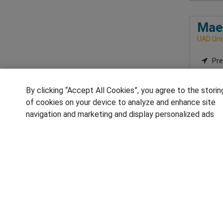
Maes
UAD Uni
Pre
Imp
By clicking “Accept All Cookies”, you agree to the storin
of cookies on your device to analyze and enhance site
navigation and marketing and display personalized ads
1
SÍGUENOS EN LAS REDES