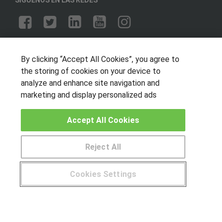
OTROS GRUPOS DE INTERES
By clicking “Accept All Cookies”, you agree to
Muro de los idiomas
the storing of cookies on your device to
Hablemos de empleo
analyze and enhance site navigation and
Locos por las becas
marketing and display personalized ads
CENTROS DE FORMACIÓN
Accept All Cookies
Publicar cursos
Reject All
USUARIOS
Cookies Settings
Aviso legal
¿Tienes alguna duda?
900 264 357
Canal ético