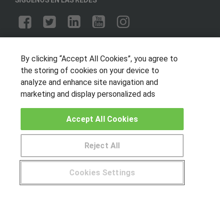
OTROS GRUPOS DE INTERES
By clicking “Accept All Cookies”, you agree to
Muro de los idiomas
the storing of cookies on your device to
Hablemos de empleo
analyze and enhance site navigation and
Locos por las becas
marketing and display personalized ads
CENTROS DE FORMACIÓN
Accept All Cookies
Publicar cursos
Reject All
USUARIOS
Cookies Settings
Aviso legal
¿Tienes alguna duda?
900 264 357
Canal ético