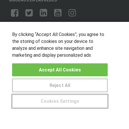
OTROS GRUPOS DE INTERES
By clicking “Accept All Cookies”, you agree to
Muro de los idiomas
the storing of cookies on your device to
Hablemos de empleo
analyze and enhance site navigation and
Locos por las becas
marketing and display personalized ads
CENTROS DE FORMACIÓN
Accept All Cookies
Publicar cursos
Reject All
USUARIOS
Cookies Settings
Aviso legal
¿Tienes alguna duda?
900 264 357
Canal ético