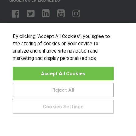
OTROS GRUPOS DE INTERES
By clicking “Accept All Cookies”, you agree to
Muro de los idiomas
the storing of cookies on your device to
Hablemos de empleo
analyze and enhance site navigation and
Locos por las becas
marketing and display personalized ads
CENTROS DE FORMACIÓN
Accept All Cookies
Publicar cursos
Reject All
USUARIOS
Cookies Settings
Aviso legal
¿Tienes alguna duda?
900 264 357
Canal ético