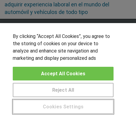
adquirir experiencia laboral en el mundo del
automóvil y vehículos de todo tipo
SÍGUENOS EN LAS REDES
By clicking “Accept All Cookies”, you agree to
the storing of cookies on your device to
analyze and enhance site navigation and
OTROS GRUPOS DE INTERES
marketing and display personalized ads
Muro de los idiomas
Accept All Cookies
Hablemos de empleo
Locos por las becas
Reject All
CENTROS DE FORMACIÓN
Cookies Settings
Publicar cursos
¿Tienes alguna duda?
900 264 357
USUARIOS