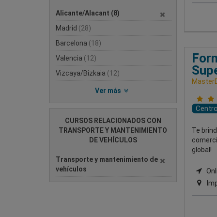
Alicante/Alacant
(8)
Madrid
(28)
Barcelona
(18)
Form
Valencia
(12)
Supe
Vizcaya/Bizkaia
(12)
MasterD
Ver más
Centr
CURSOS RELACIONADOS CON
TRANSPORTE Y MANTENIMIENTO
Te brin
DE VEHÍCULOS
comercio
global!
Transporte y mantenimiento de
vehículos
Onli
Imp