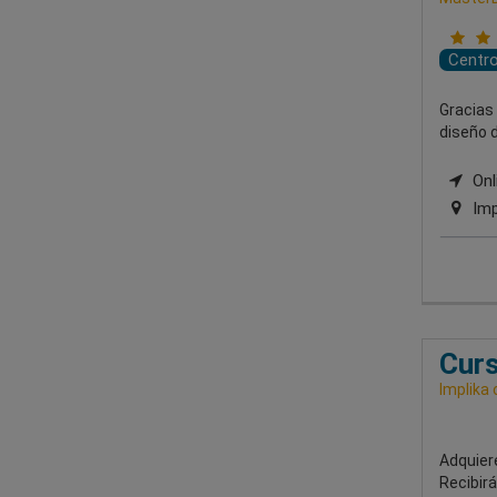
Centr
Gracias
diseño d
Onl
Imp
Curs
Implika 
Adquier
Recibirá