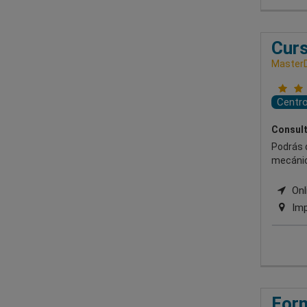
Curs
Master
Centr
Consult
Podrás 
mecánic
Onl
Imp
Form