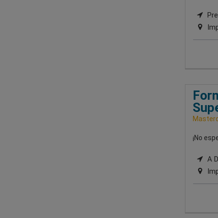
Pre
Imp
Form
Supe
Masterd
¡No espe
A Di
Imp