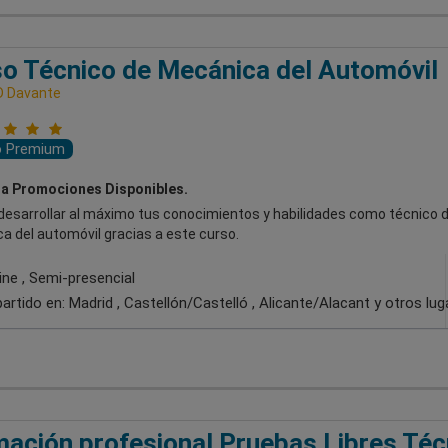
o Técnico de Mecánica del Automóvil
D Davante
o Premium
a Promociones Disponibles.
desarrollar al máximo tus conocimientos y habilidades como técnico 
a del automóvil gracias a este curso.
ine , Semi-presencial
artido en:
Madrid , Castellón/Castelló , Alicante/Alacant
y otros lug
ación profesional Pruebas Libres Téc