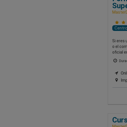
Supe
MasterD
Centr
Si eres 
o el com
oficial 
Durac
Onl
Imp
Curs
MasterD