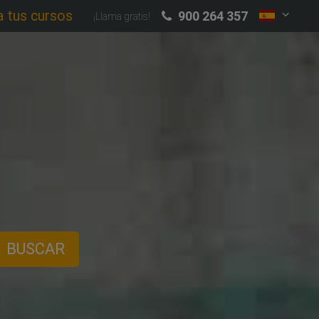
a tus cursos
900 264 357
¡Llama gratis!
BUSCAR