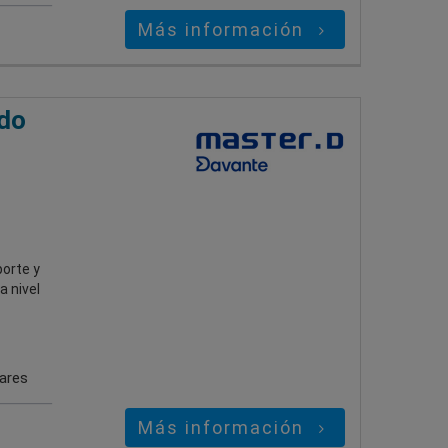
Más información
ado
orte y
a nivel
gares
Más información