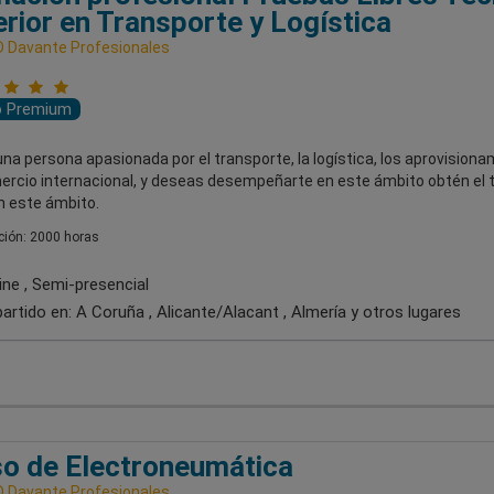
rior en Transporte y Logística
 Davante Profesionales
o Premium
una persona apasionada por el transporte, la logística, los aprovision
ercio internacional, y deseas desempeñarte en este ámbito obtén el t
en este ámbito.
ión: 2000 horas
ine , Semi-presencial
artido en:
A Coruña , Alicante/Alacant , Almería
y otros lugares
o de Electroneumática
 Davante Profesionales