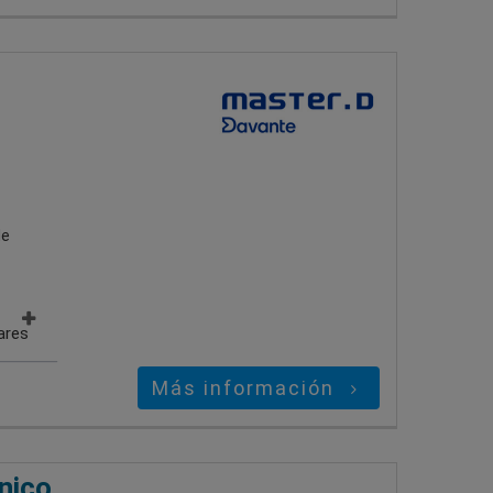
de
ares
Más información
nico