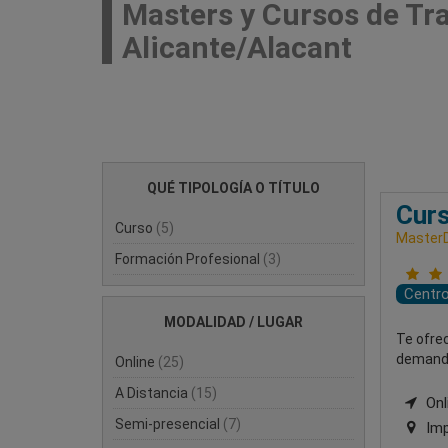
Masters y Cursos de Tr
Alicante/Alacant
QUÉ TIPOLOGÍA O TÍTULO
Curs
Curso
(5)
MasterD
Formación Profesional
(3)
Centr
MODALIDAD / LUGAR
Te ofre
demandas
Online
(25)
A Distancia
(15)
Onli
Semi-presencial
(7)
Imp