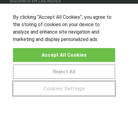
SÍGUENOS EN LAS REDES
By clicking “Accept All Cookies”, you agree to
the storing of cookies on your device to
OTROS GRUPOS DE INTERES
analyze and enhance site navigation and
marketing and display personalized ads
Muro de los idiomas
Hablemos de empleo
Accept All Cookies
Locos por las becas
Reject All
CENTROS DE FORMACIÓN
Publicar cursos
Cookies Settings
¿Tienes alguna duda?
900 264 357
USUARIOS
Aviso legal
Canal ético