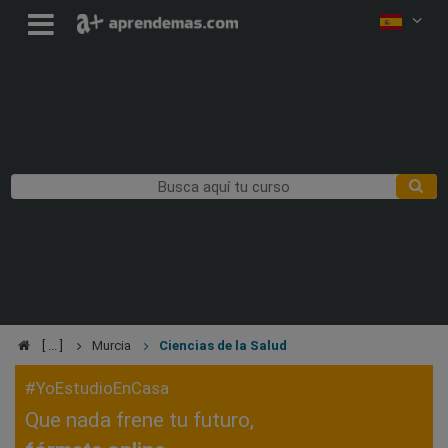
Murcia
Ciencias de la Salud
#YoEstudioEnCasa
Que nada frene tu futuro,