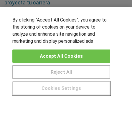
proyecta tu carrera
SÍGUENOS EN LAS REDES
By clicking “Accept All Cookies”, you agree to
the storing of cookies on your device to
analyze and enhance site navigation and
marketing and display personalized ads
OTROS GRUPOS DE INTERES
Accept All Cookies
Muro de los idiomas
Hablemos de empleo
Reject All
Locos por las becas
Cookies Settings
CENTROS DE FORMACIÓN
¿Tienes alguna duda?
900 264 357
Publicar cursos
USUARIOS
Aviso legal