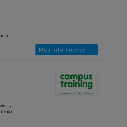
gares
Más información
odos, y
emanda.