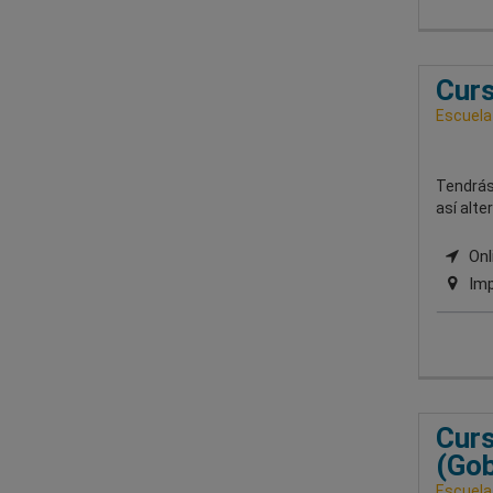
Curs
Escuela
Tendrás
así alte
Onli
Imp
Curs
(Gob
Escuela