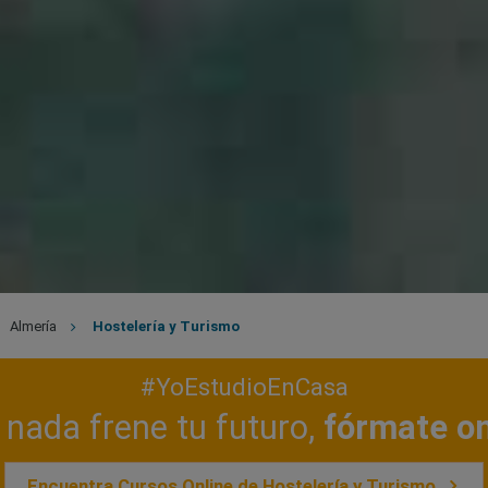
Almería
Hostelería y Turismo
#YoEstudioEnCasa
nada frene tu futuro,
fórmate on
Encuentra Cursos Online de Hostelería y Turismo