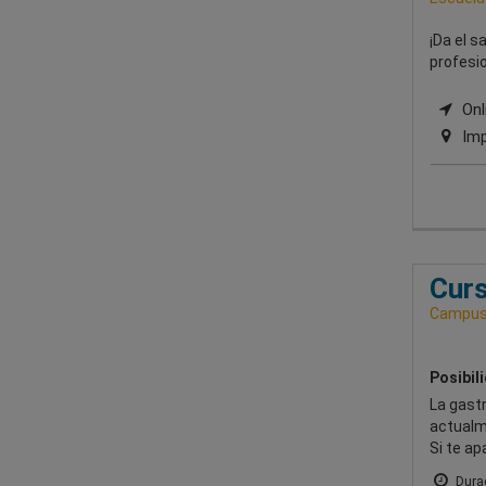
¡Da el 
profesio
Onli
Imp
Curs
Campus 
Posibil
La gastr
actualm
Si te ap
Durac