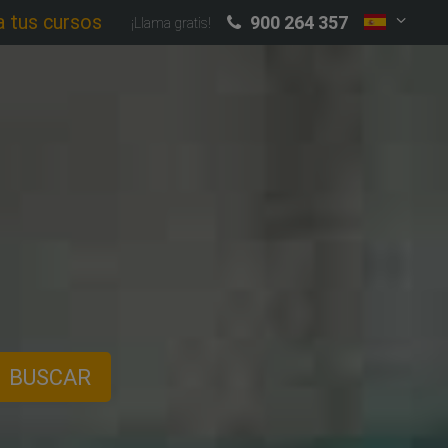
a tus cursos
900 264 357
¡Llama gratis!
BUSCAR