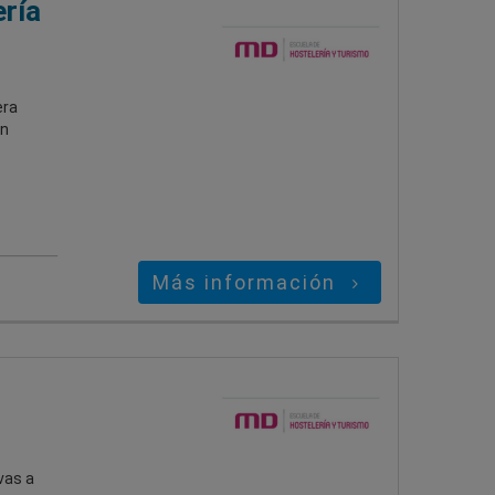
ría
era
an
Más información
vas a