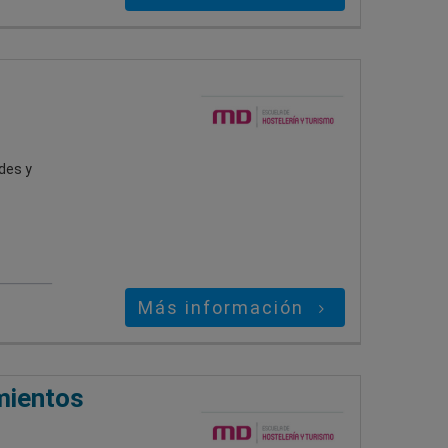
des y
Más información
amientos