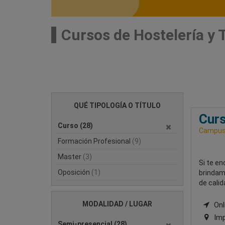
Cursos de Hostelería y
QUÉ TIPOLOGÍA O TÍTULO
Curs
Curso
(28)
Campus 
Formación Profesional
(9)
Master
(3)
Si te en
Oposición
(1)
brindam
de calid
MODALIDAD / LUGAR
Onli
Imp
Semi-presencial
(28)