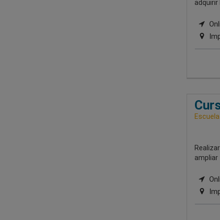
adquirir
Onli
Imp
Curs
Escuela
Realizar
ampliar 
Onli
Imp