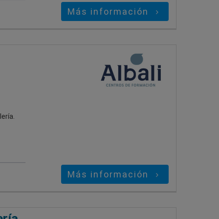
Más información
ería.
s
Más información
ría