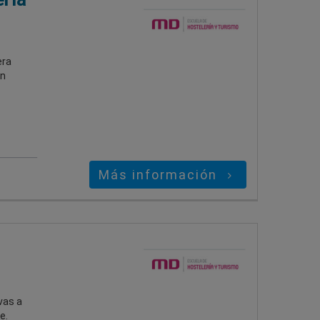
era
an
Más información
vas a
e.