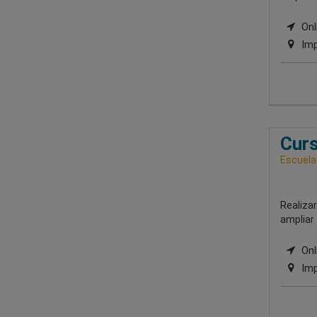
Onli
Imp
Curs
Escuela
Realizar
ampliar 
Onli
Imp