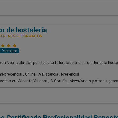
o de hostelería
 CENTROS DE FORMACION
o Premium
en Albali y abre las puertas a tu futuro laboral en el sector de la hostel
-presencial , Online , A Distancia , Presencial
artido en:
Alicante/Alacant , A Coruña , Álava/Araba
y otros lugare
o Certificado Profesionalidad Reposte