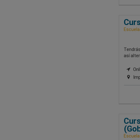
Curs
Escuela
Tendrás
así alte
Onli
Imp
Curs
(Gob
Escuela