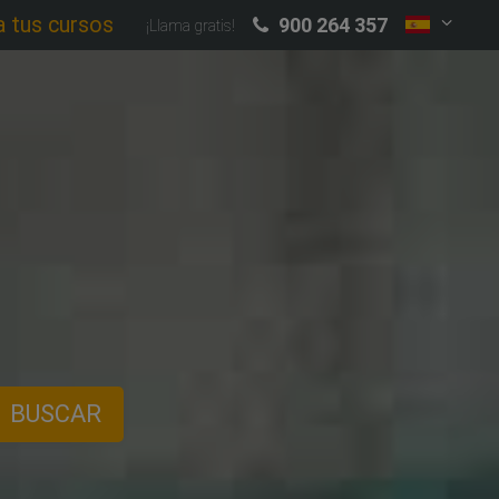
a tus cursos
900 264 357
¡Llama gratis!
BUSCAR