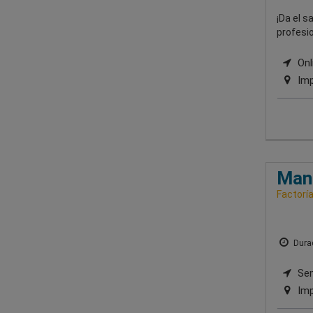
¡Da el 
profesio
Onli
Imp
Mani
Factorí
Durac
Sem
Imp