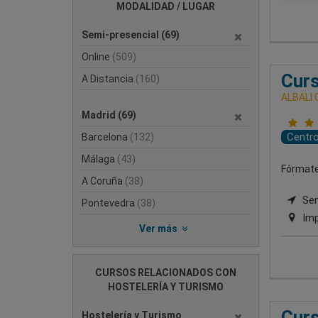
MODALIDAD / LUGAR
Semi-presencial
(69)
Online
(509)
Curs
A Distancia
(160)
ALBALI
Madrid
(69)
Centr
Barcelona
(132)
Málaga
(43)
Fórmate 
A Coruña
(38)
Semi
Pontevedra
(38)
Imp
Ver más
CURSOS RELACIONADOS CON
HOSTELERÍA Y TURISMO
Curs
Hostelería y Turismo