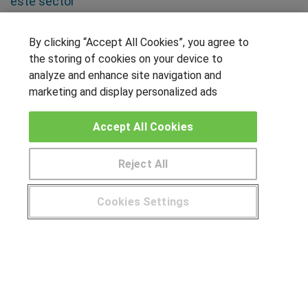
este sector
SÍGUENOS EN LAS REDES
By clicking “Accept All Cookies”, you agree to
the storing of cookies on your device to
analyze and enhance site navigation and
marketing and display personalized ads
OTROS GRUPOS DE INTERES
Accept All Cookies
Muro de los idiomas
Hablemos de empleo
Reject All
Locos por las becas
Cookies Settings
CENTROS DE FORMACIÓN
¿Tienes alguna duda?
900 264 357
Publicar cursos
USUARIOS
Aviso legal