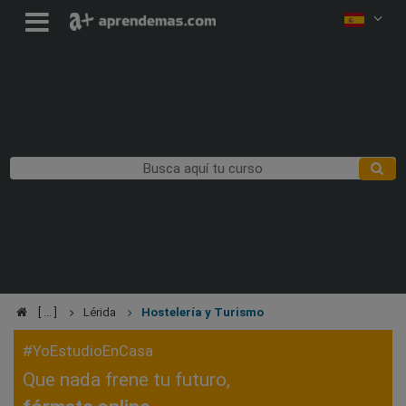
Lérida
Hostelería y Turismo
#YoEstudioEnCasa
Que nada frene tu futuro,