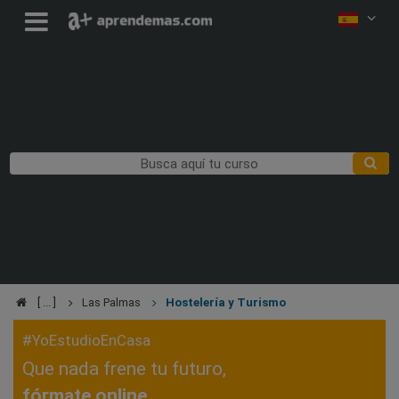
Las Palmas
Hostelería y Turismo
#YoEstudioEnCasa
Que nada frene tu futuro,
fórmate online