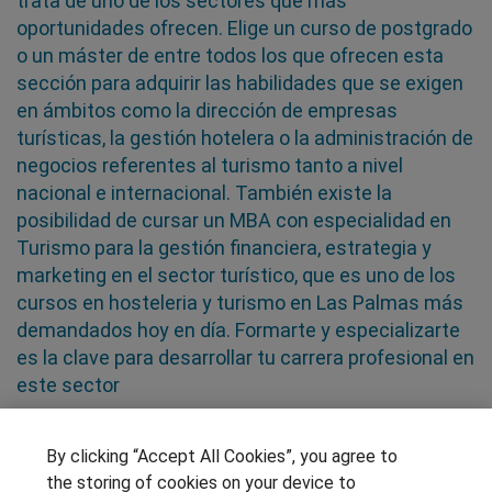
trata de uno de los sectores que más
oportunidades ofrecen. Elige un curso de postgrado
o un máster de entre todos los que ofrecen esta
sección para adquirir las habilidades que se exigen
en ámbitos como la dirección de empresas
turísticas, la gestión hotelera o la administración de
negocios referentes al turismo tanto a nivel
nacional e internacional. También existe la
posibilidad de cursar un MBA con especialidad en
Turismo para la gestión financiera, estrategia y
marketing en el sector turístico, que es uno de los
cursos en hosteleria y turismo en Las Palmas más
demandados hoy en día. Formarte y especializarte
es la clave para desarrollar tu carrera profesional en
este sector
SÍGUENOS EN LAS REDES
By clicking “Accept All Cookies”, you agree to
the storing of cookies on your device to