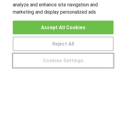
analyze and enhance site navigation and
marketing and display personalized ads
OTROS GRUPOS DE INTERES
Muro de los idiomas
Accept All Cookies
Hablemos de empleo
Reject All
Locos por las becas
Cookies Settings
CENTROS DE FORMACIÓN
¿Tienes alguna duda?
900 264 357
Publicar cursos
USUARIOS
Aviso legal
Canal ético
© Aprendemas.com -
Aviso legal