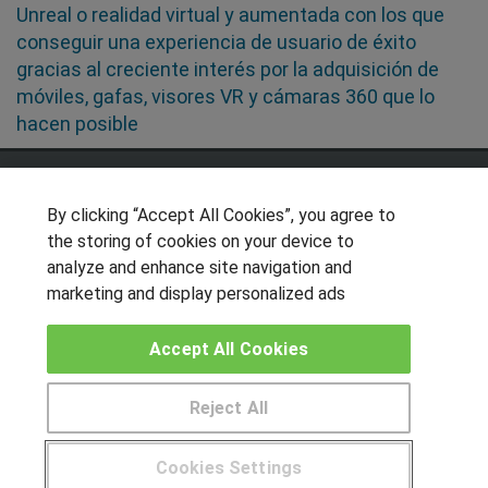
Unreal o realidad virtual y aumentada con los que
conseguir una experiencia de usuario de éxito
gracias al creciente interés por la adquisición de
móviles, gafas, visores VR y cámaras 360 que lo
hacen posible
SÍGUENOS EN LAS REDES
By clicking “Accept All Cookies”, you agree to
the storing of cookies on your device to
analyze and enhance site navigation and
OTROS GRUPOS DE INTERES
marketing and display personalized ads
Muro de los idiomas
Accept All Cookies
Hablemos de empleo
Locos por las becas
Reject All
CENTROS DE FORMACIÓN
Cookies Settings