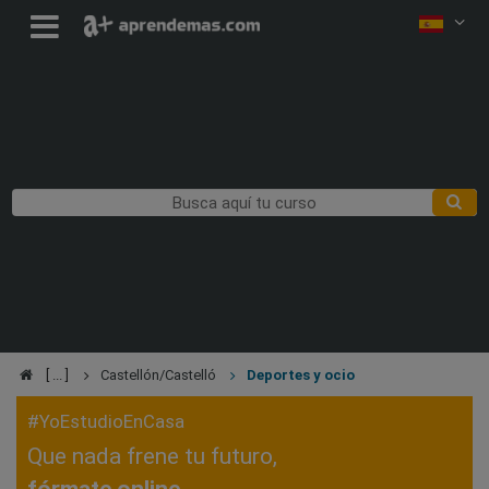
Castellón/Castelló
Deportes y ocio
#YoEstudioEnCasa
Que nada frene tu futuro,