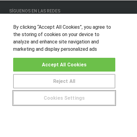
SÍGUENOS EN LAS REDES
By clicking “Accept All Cookies”, you agree to
the storing of cookies on your device to
OTROS GRUPOS DE INTERES
analyze and enhance site navigation and
marketing and display personalized ads
Muro de los idiomas
Hablemos de empleo
Accept All Cookies
Locos por las becas
Reject All
CENTROS DE FORMACIÓN
Publicar cursos
Cookies Settings
¿Tienes alguna duda?
900 264 357
USUARIOS
Aviso legal
Canal ético