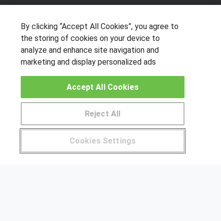
SÍGUENOS EN LAS REDES
By clicking “Accept All Cookies”, you agree to
the storing of cookies on your device to
analyze and enhance site navigation and
OTROS GRUPOS DE INTERES
marketing and display personalized ads
Muro de los idiomas
Accept All Cookies
Hablemos de empleo
Locos por las becas
Reject All
CENTROS DE FORMACIÓN
Pide más información al centro
Cookies Settings
Publicar cursos
¿Tienes alguna duda?
900 264 357
USUARIOS
Aviso legal
Canal ético