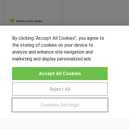
Sobre este curso
By clicking “Accept All Cookies”, you agree to
SÍGUENOS EN LAS REDES
the storing of cookies on your device to
analyze and enhance site navigation and
marketing and display personalized ads
OTROS GRUPOS DE INTERES
Accept All Cookies
Muro de los idiomas
Hablemos de empleo
Reject All
Locos por las becas
Pide más información al centro
Cookies Settings
CENTROS DE FORMACIÓN
¿Tienes alguna duda?
900 264 357
Publicar cursos