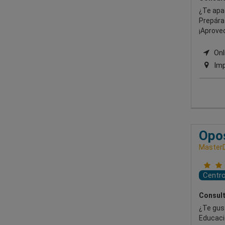
¿Te apa
Prepára
¡Aprove
Onli
Imp
Opos
Master
Centr
Consult
¿Te gust
Educació