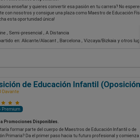
siona enseñar y quieres convertir esa pasión en tu carrera? No esper
te con nosotros y consigue una plaza como Maestro de Educación Fís
cha esta oportunidad única!
ne , Semi-presencial , A Distancia
artido en:
Alicante/Alacant , Barcelona , Vizcaya/Bizkaia
y otros lu
ición de Educación Infantil (Oposición
D Davante
o Premium
a Promociones Disponibles.
aría formar parte del cuerpo de Maestros de Educación Infantil o de
n Primaria? Da el primer paso hacia tu futuro profesional y comienza