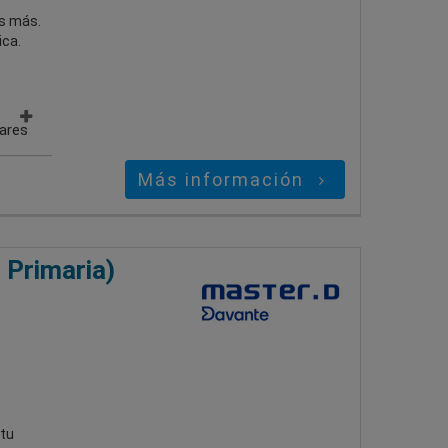
es más.
ica.
gares
Más información
 Primaria)
 tu