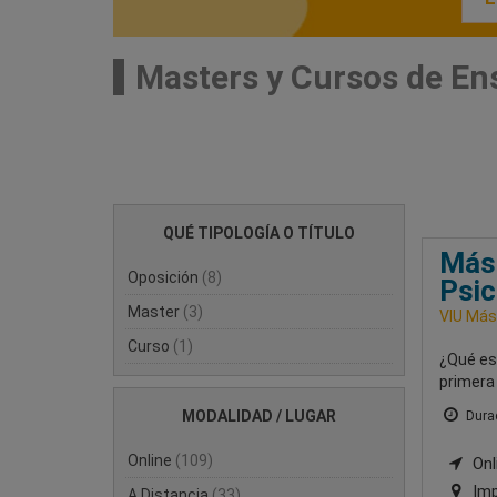
Masters y Cursos de En
QUÉ TIPOLOGÍA O TÍTULO
Mást
Oposición
(8)
Psic
Master
(3)
VIU Mást
Curso
(1)
¿Qué es
primera 
MODALIDAD / LUGAR
Durac
Online
(109)
Onli
Imp
A Distancia
(33)