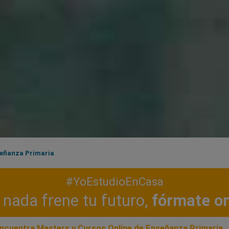
eñanza Primaria
#YoEstudioEnCasa
nada frene tu futuro,
fórmate on
ncuentra Masters y Cursos Online de Enseñanza Primaria