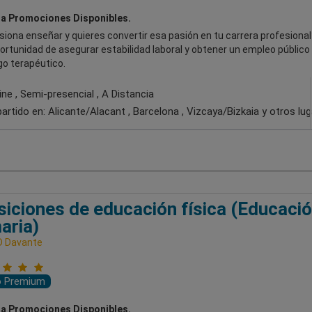
a Promociones Disponibles.
iona enseñar y quieres convertir esa pasión en tu carrera profesional
ortunidad de asegurar estabilidad laboral y obtener un empleo públic
o terapéutico.
ne , Semi-presencial , A Distancia
artido en:
Alicante/Alacant , Barcelona , Vizcaya/Bizkaia
y otros lu
iciones de educación física (Educaci
aria)
D Davante
o Premium
a Promociones Disponibles.