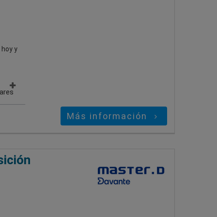
 hoy y
gares
Más información
ición