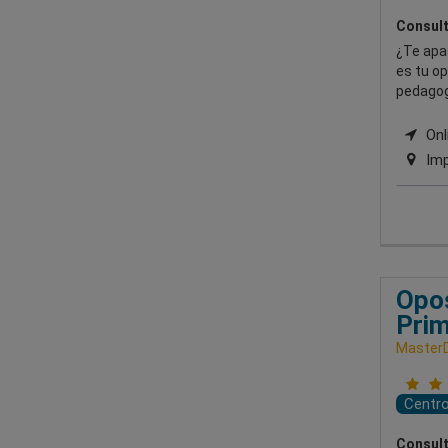
Consult
¿Te apas
es tu op
pedagog
Onli
Imp
Opos
Prim
Master
Centr
Consult