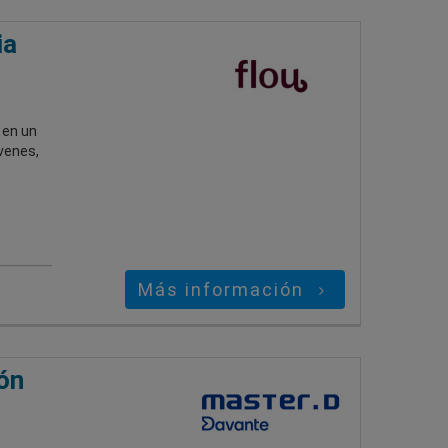
ia
 en un
óvenes,
Más información
ón