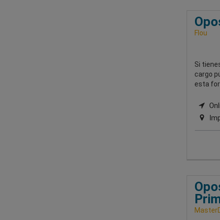
Opos
Flou
Si tiene
cargo pú
esta for
Onli
Imp
Opos
Prim
Master