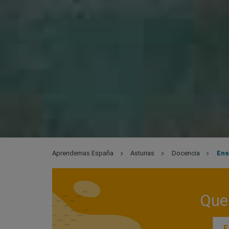
Aprendemas España
Asturias
Docencia
Ens
Que 
E