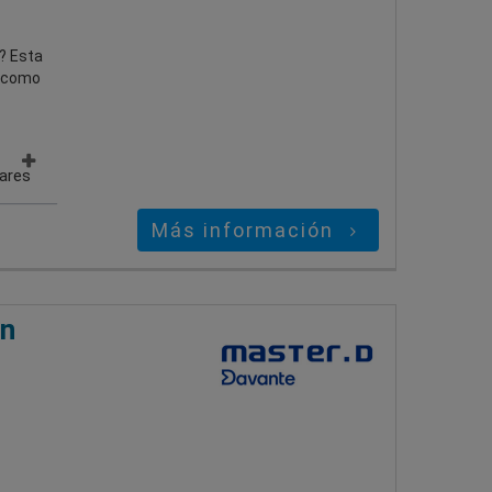
? Esta
o como
gares
Más información
ón