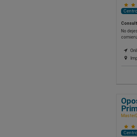
Centr
Consult
No dejes
comienz
Onli
Imp
Opos
Prim
Master
Centr