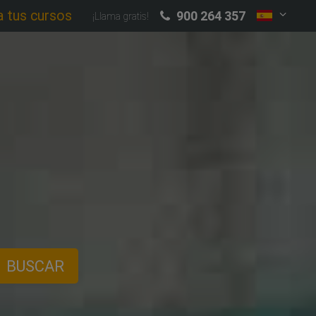
a tus cursos
900 264 357
¡Llama gratis!
BUSCAR