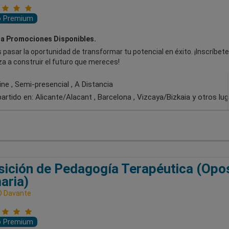
o Premium
a Promociones Disponibles.
 pasar la oportunidad de transformar tu potencial en éxito. ¡Inscríbete
a a construir el futuro que mereces!
ne , Semi-presencial , A Distancia
artido en:
Alicante/Alacant , Barcelona , Vizcaya/Bizkaia
y otros lu
ición de Pedagogía Terapéutica (Opos
aria)
D Davante
o Premium