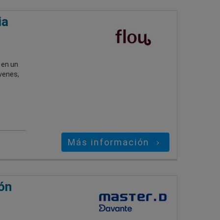
ia
 en un
óvenes,
Más información
ón