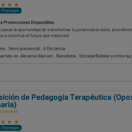
o Premium
a Promociones Disponibles.
 pasar la oportunidad de transformar tu potencial en éxito. ¡Inscríbete
a a construir el futuro que mereces!
ne , Semi-presencial , A Distancia
artido en:
Alicante/Alacant , Barcelona , Vizcaya/Bizkaia
y otros lu
ición de Pedagogía Terapéutica (Opos
aria)
D Davante
o Premium