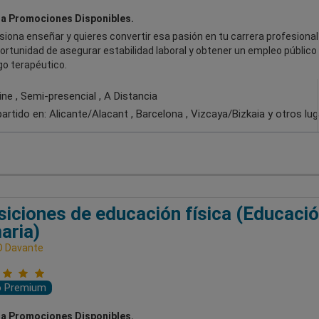
a Promociones Disponibles.
iona enseñar y quieres convertir esa pasión en tu carrera profesional
ortunidad de asegurar estabilidad laboral y obtener un empleo públic
o terapéutico.
ne , Semi-presencial , A Distancia
artido en:
Alicante/Alacant , Barcelona , Vizcaya/Bizkaia
y otros lu
iciones de educación física (Educaci
aria)
D Davante
o Premium
a Promociones Disponibles.