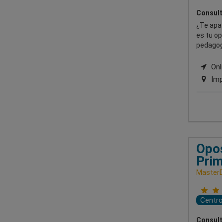
Consult
¿Te apas
es tu op
pedagog
Onli
Imp
Opos
Prim
Master
Centr
Consult