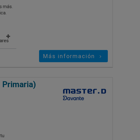
es más.
ica.
gares
Más información
 Primaria)
 tu