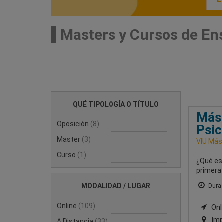
Masters y Cursos de En
QUÉ TIPOLOGÍA O TÍTULO
Mást
Oposición
(8)
Psic
Master
(3)
VIU Mást
Curso
(1)
¿Qué es
primera 
MODALIDAD / LUGAR
Durac
Online
(109)
Onli
Imp
A Distancia
(33)