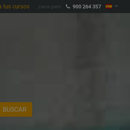
a tus cursos
900 264 357
¡Llama gratis!
BUSCAR