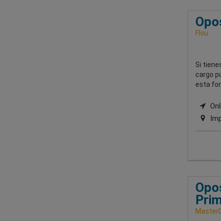
Opos
Flou
Si tiene
cargo pú
esta for
Onli
Imp
Opos
Prim
Master