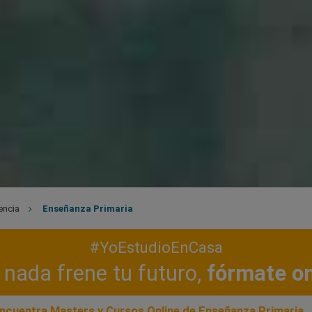
encia
Enseñanza Primaria
#YoEstudioEnCasa
nada frene tu futuro,
fórmate on
ncuentra Masters y Cursos Online de Enseñanza Primaria