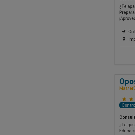
¿Te apa
Prepára
¡Aprove
Onli
Imp
Opos
Master
Centr
Consult
¿Te gust
Educació