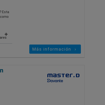
? Esta
o como
gares
Más información
ón