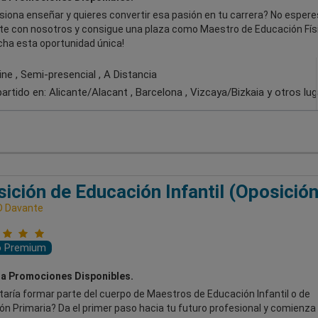
siona enseñar y quieres convertir esa pasión en tu carrera? No esper
te con nosotros y consigue una plaza como Maestro de Educación Fís
cha esta oportunidad única!
ne , Semi-presencial , A Distancia
artido en:
Alicante/Alacant , Barcelona , Vizcaya/Bizkaia
y otros lu
ición de Educación Infantil (Oposición
D Davante
o Premium
a Promociones Disponibles.
aría formar parte del cuerpo de Maestros de Educación Infantil o de
n Primaria? Da el primer paso hacia tu futuro profesional y comienza