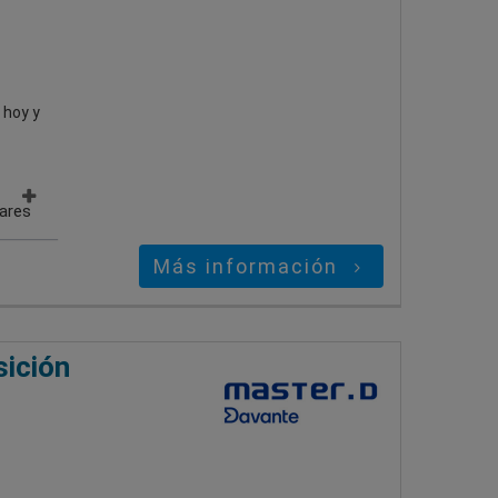
 hoy y
gares
Más información
ición