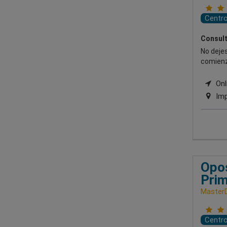
Centr
Consult
No dejes
comienz
Onli
Imp
Opos
Prim
Master
Centr