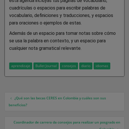
esta agenda incluyas tus páginas de vocabulario,
cuadrículas o espacios para escribir palabras de
vocabulario, definiciones y traducciones, y espacios
para oraciones o ejemplos de estas.
Además de un espacio para tomar notas sobre cómo
se usa la palabra en contexto, y un espacio para
cualquier nota gramatical relevante.
aprendizaje
Bullet Journal
consejos
diario
idiomas
¿Qué son las becas CERES en Colombia y cuáles son sus
Navegación de entradas
beneficios?
Coordinador de carrera da consejos para realizar un posgrado en