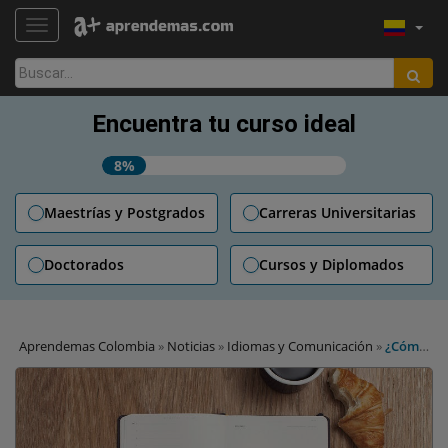
TOGGLE NAVIGATION
Buscar:
Encuentra tu curso ideal
8%
Maestrías y Postgrados
Carreras Universitarias
Doctorados
Cursos y Diplomados
Aprendemas Colombia
»
Noticias
»
Idiomas y Comunicación
»
¿Cómo
llevar un diario para aprender idiomas? Consejos de profesor