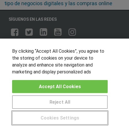
tipo de negocios digitales y las compras online
SÍGUENOS EN LAS REDES
OTROS GRUPOS DE INTERES
By clicking “Accept All Cookies”, you agree to
Muro de los idiomas
the storing of cookies on your device to
analyze and enhance site navigation and
Hablemos de empleo
marketing and display personalized ads
Locos por las becas
Accept All Cookies
CENTROS DE FORMACIÓN
Publicar cursos
Reject All
USUARIOS
Cookies Settings
Aviso legal