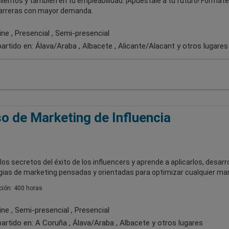
ientos y también en tu empleabilidad. ¡Apuéstale a tu futuro! Fórmate
carreras con mayor demanda.
ne , Presencial , Semi-presencial
artido en:
Álava/Araba , Albacete , Alicante/Alacant
y otros lugares
o de Marketing de Influencia
os secretos del éxito de los influencers y aprende a aplicarlos, desarr
gias de marketing pensadas y orientadas para optimizar cualquier ma
ión: 400 horas
ne , Semi-presencial , Presencial
artido en:
A Coruña , Álava/Araba , Albacete
y otros lugares