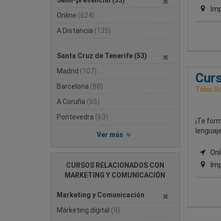
Semi-presencial
(53)
Imp
Online
(624)
A Distancia
(135)
Santa Cruz de Tenerife
(53)
Madrid
(107)
Curs
Barcelona
(88)
Tokio S
A Coruña
(65)
Pontevedra
(63)
¡Te for
lenguaje
Ver más
Onli
Imp
CURSOS RELACIONADOS CON
MARKETING Y COMUNICACIÓN
Marketing y Comunicación
Márketing digital
(9)