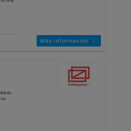
 en una
Más información
ollarás
rca.