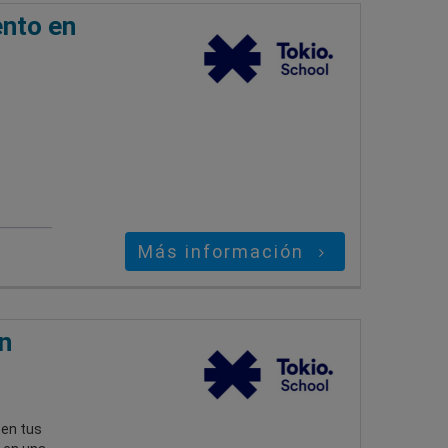
ento en
Más información
n
 en tus