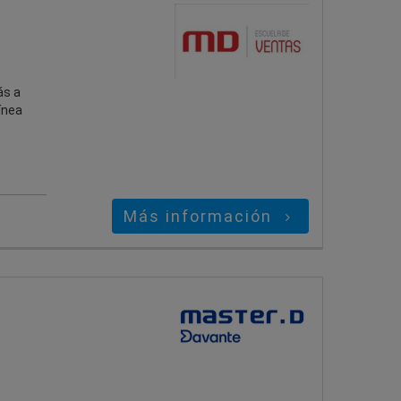
ás a
ínea
Más información