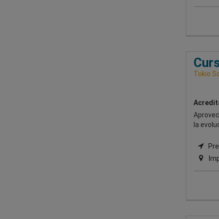
Curs
Tokio S
Acredit
Aprovech
la evolu
Pres
Imp