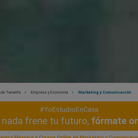
 de Tenerife
Empresa y Economía
Marketing y Comunicación
#YoEstudioEnCasa
nada frene tu futuro,
fórmate on
entra Masters y Cursos Online de Marketing y Comunicaci