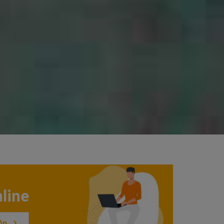
line
ón