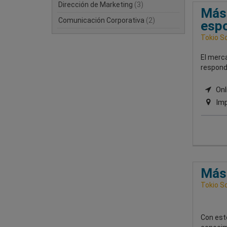
Dirección de Marketing
(3)
Mást
Comunicación Corporativa
(2)
esp
Tokio S
El merc
respond
Onli
Imp
Mást
Tokio S
Con est