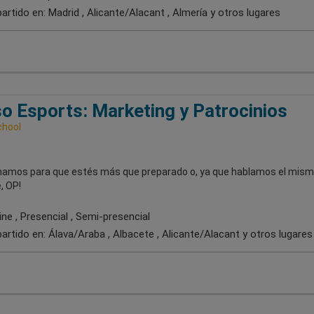
artido en:
Madrid , Alicante/Alacant , Almería
y otros lugares
o Esports: Marketing y Patrocinios
chool
mamos para que estés más que preparado o, ya que hablamos el mis
, OP!
ne , Presencial , Semi-presencial
artido en:
Álava/Araba , Albacete , Alicante/Alacant
y otros lugares