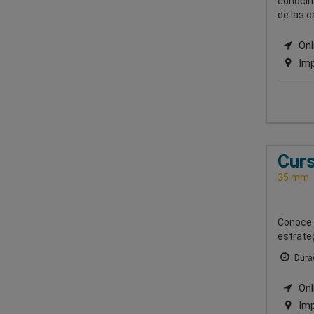
conocim
de las 
Onli
Imp
Curs
35 mm
Conoce l
estrate
Durac
Onli
Imp