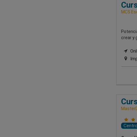
Cur
MCS Esc
Potencia
crear y 
Onli
Imp
Curs
Master
Centr