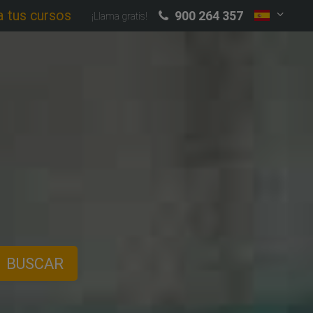
a tus cursos
900 264 357
¡Llama gratis!
BUSCAR