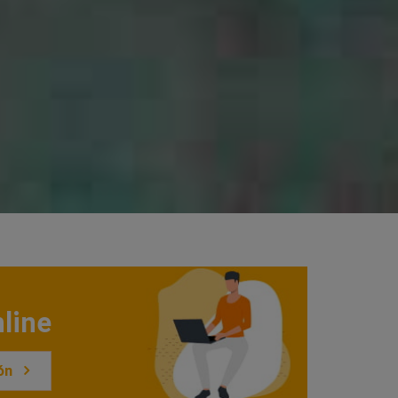
line
ón