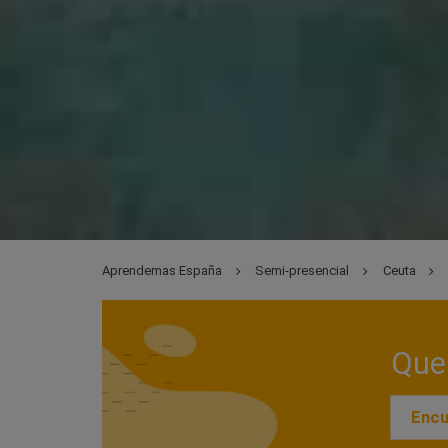
Aprendemas España
Semi-presencial
Ceuta
Que 
Encu