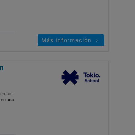
Más información
n
 en tus
 en una