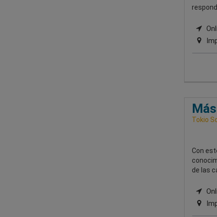
respond
Onli
Imp
Mást
Tokio S
Con est
conocim
de las 
Onli
Imp