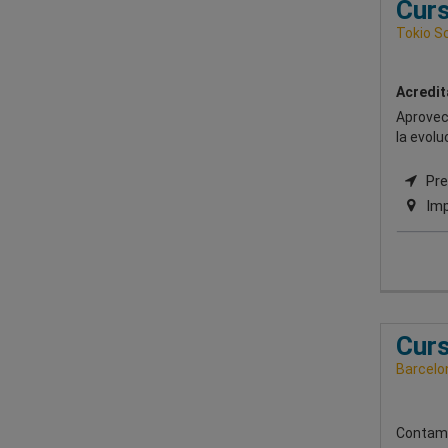
Curs
Tokio S
Acredit
Aprovech
la evolu
Pres
Imp
Curs
Barcelon
Contamo