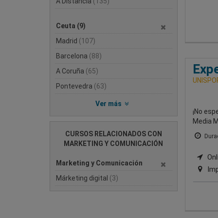
A Distancia
(135)
Ceuta
(9)
Madrid
(107)
Barcelona
(88)
Expe
A Coruña
(65)
UNISPO
Pontevedra
(63)
Ver más
¡No espe
Media M
CURSOS RELACIONADOS CON
Durac
MARKETING Y COMUNICACIÓN
Onl
Marketing y Comunicación
Imp
Márketing digital
(3)