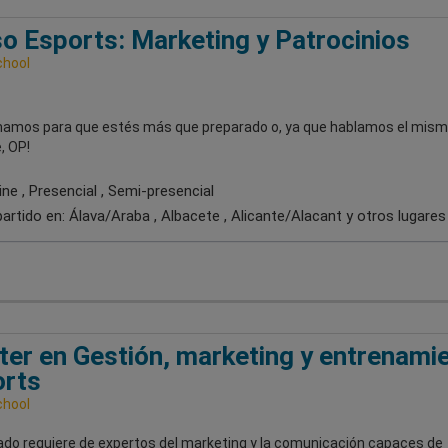
o Esports: Marketing y Patrocinios
chool
mamos para que estés más que preparado o, ya que hablamos el mis
, OP!
ne , Presencial , Semi-presencial
artido en:
Álava/Araba , Albacete , Alicante/Alacant
y otros lugares
er en Gestión, marketing y entrenami
orts
chool
ado requiere de expertos del marketing y la comunicación capaces de