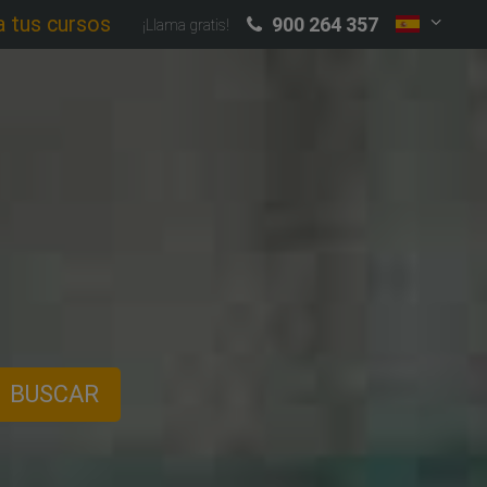
a tus cursos
900 264 357
¡Llama gratis!
BUSCAR