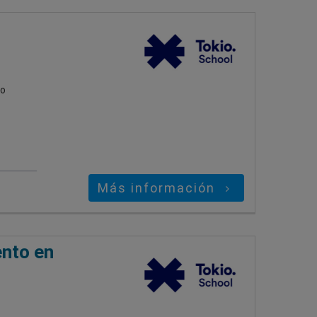
mo
Más información
ento en