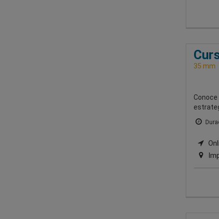
Curs
35 mm
Conoce l
estrate
Durac
Onli
Imp