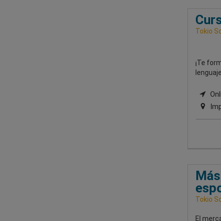
Curs
Tokio S
¡Te for
lenguaje
Onli
Imp
Mást
esp
Tokio S
El merc