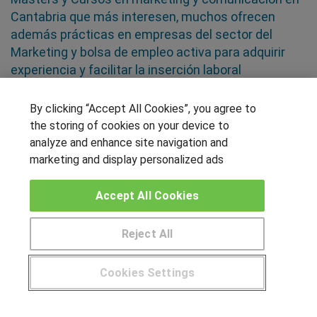
Cantabria que más interesen, muchos ofrecen
además prácticas en empresas del sector del
Marketing y bolsa de empleo activa para adquirir
experiencia y facilitar la inserción laboral
By clicking “Accept All Cookies”, you agree to
SÍGUENOS EN LAS REDES
the storing of cookies on your device to
analyze and enhance site navigation and
marketing and display personalized ads
OTROS GRUPOS DE INTERES
Accept All Cookies
Muro de los idiomas
Hablemos de empleo
Reject All
Locos por las becas
Cookies Settings
CENTROS DE FORMACIÓN
¿Tienes alguna duda?
900 264 357
Publicar cursos