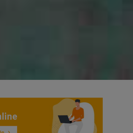
line
ón