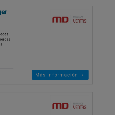
ger
redes
pierdas
!
Más información