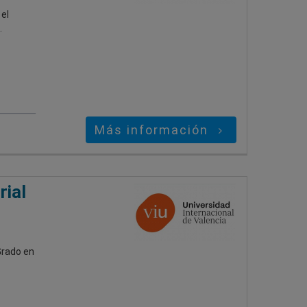
el
.
Más información
rial
Grado en