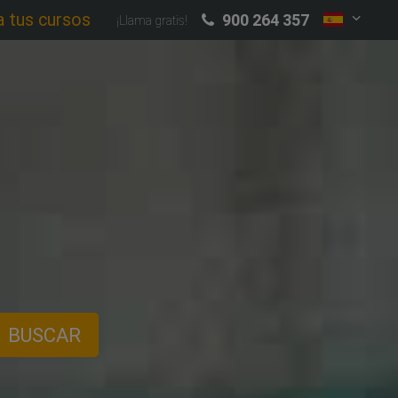
a tus cursos
900 264 357
¡Llama gratis!
BUSCAR