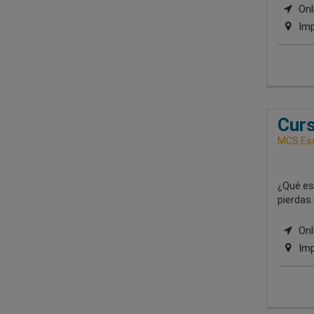
Onli
Imp
Curs
MCS Esc
¿Qué est
pierdas 
Onli
Imp