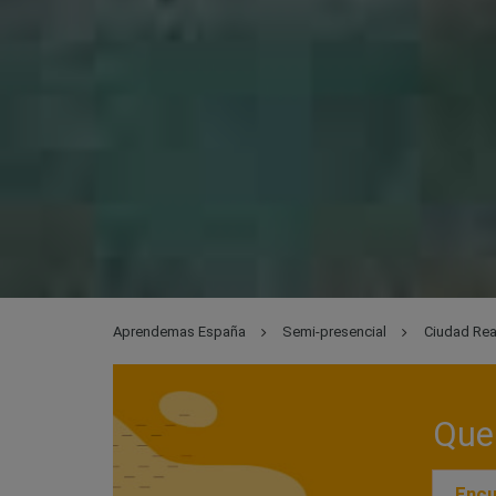
Aprendemas España
Semi-presencial
Ciudad Rea
Que 
Encu