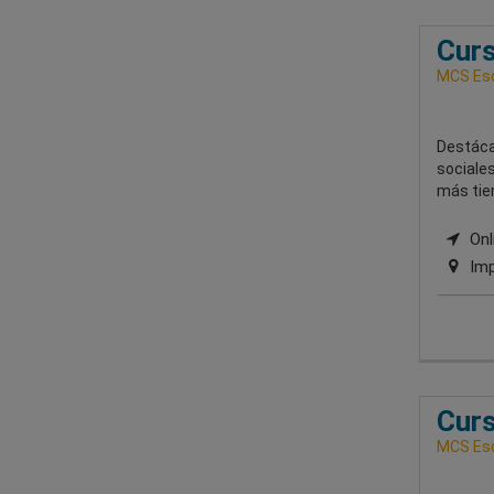
Curs
MCS Esc
Destáca
sociales
más tie
Onli
Imp
Curs
MCS Esc