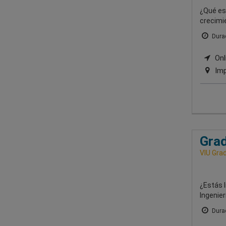
¿Qué es
crecimie
Durac
Onli
Imp
Grad
VIU Grad
¿Estás l
Ingenier
Durac