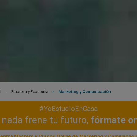
l
Empresa y Economía
Marketing y Comunicación
#YoEstudioEnCasa
nada frene tu futuro,
fórmate on
entra Masters y Cursos Online de Marketing y Comunicaci