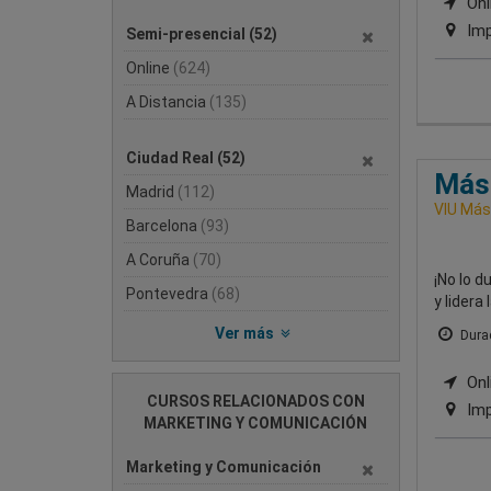
Onli
Imp
Semi-presencial
(52)
Online
(624)
A Distancia
(135)
Ciudad Real
(52)
Mást
Madrid
(112)
VIU Mást
Barcelona
(93)
A Coruña
(70)
¡No lo d
Pontevedra
(68)
y lidera
Ver más
Durac
Onli
CURSOS RELACIONADOS CON
Imp
MARKETING Y COMUNICACIÓN
Marketing y Comunicación