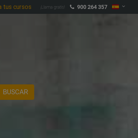
a tus cursos
900 264 357
¡Llama gratis!
BUSCAR