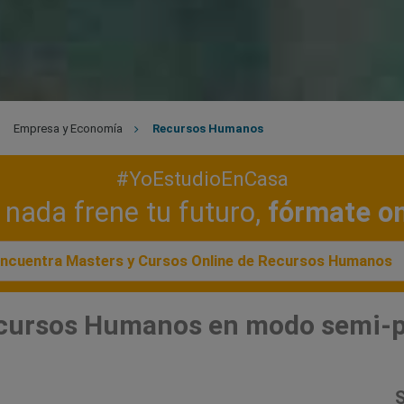
Empresa y Economía
Recursos Humanos
#YoEstudioEnCasa
nada frene tu futuro,
fórmate on
ncuentra Masters y Cursos Online de Recursos Humanos
ecursos Humanos en modo semi-p
S