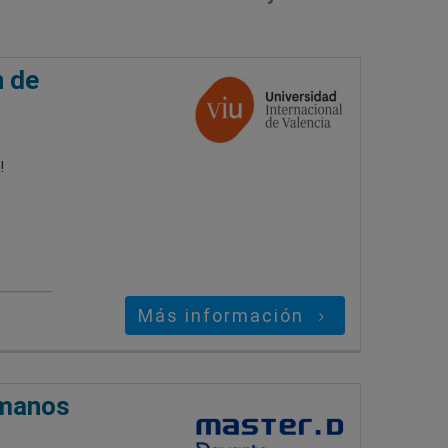
n de
!
Más información
umanos