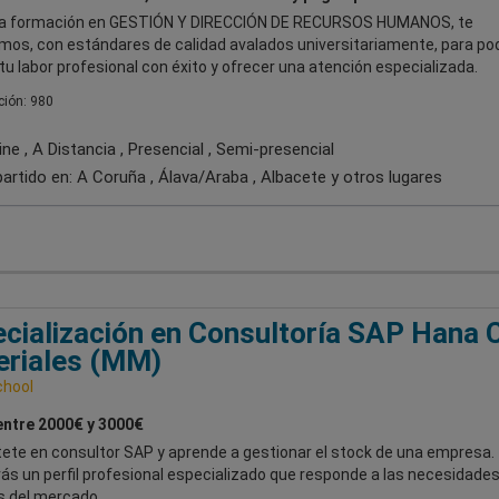
a formación en GESTIÓN Y DIRECCIÓN DE RECURSOS HUMANOS, te
mos, con estándares de calidad avalados universitariamente, para po
 tu labor profesional con éxito y ofrecer una atención especializada.
ión: 980
ne , A Distancia , Presencial , Semi-presencial
artido en:
A Coruña , Álava/Araba , Albacete
y otros lugares
cialización en Consultoría SAP Hana
eriales (MM)
chool
entre 2000€ y 3000€
tete en consultor SAP y aprende a gestionar el stock de una empresa.
ás un perfil profesional especializado que responde a las necesidade
s del mercado.