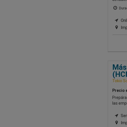
Durac
Onli
Imp
Mást
(HC
Tokio S
Precio 
Prepárat
las emp
Semi
Imp