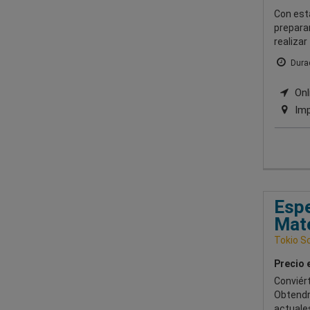
Con est
prepara
realizar
Durac
Onli
Imp
Espe
Mat
Tokio S
Precio 
Conviér
Obtendr
actuale