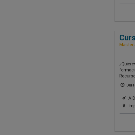
Curs
Masterd
¿Quieres
formaci
Recurso
Durac
A Di
Imp