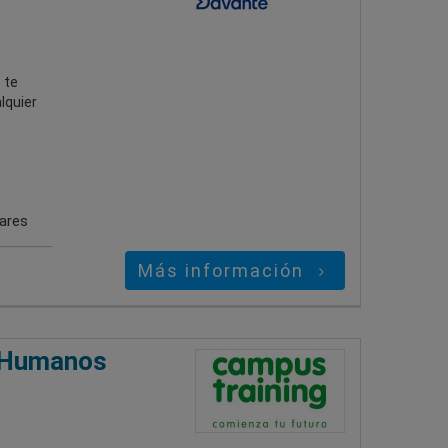
 te
lquier
gares
Más información
s Humanos