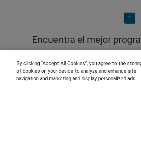
1
Encuentra el mejor progr
¿Qué cualidades debe tener un buen profesi
RRHH, reclutamiento de candidatos, selecci
By clicking “Accept All Cookies”, you agree to the storin
beneficios sociales. Pero los profesionale
of cookies on your device to analyze and enhance site
aparición de las redes sociales. A los con
navigation and marketing and display personalized ads
profesional y gestión de nóminas e incenti
cazatalentos son cada vez más demandados
especializarse en RRHH
SÍGUENOS EN LAS REDES