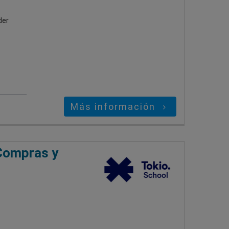
der
Más información
 Compras y
s