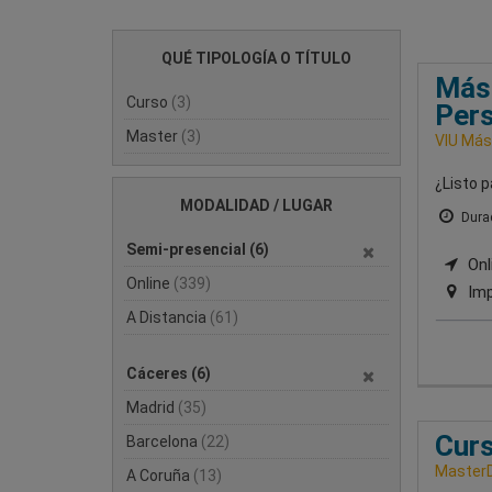
QUÉ TIPOLOGÍA O TÍTULO
Mást
Curso
(3)
Per
Master
(3)
VIU Mást
¿Listo p
MODALIDAD / LUGAR
Durac
Semi-presencial
(6)
Onli
Online
(339)
Imp
A Distancia
(61)
Cáceres
(6)
Madrid
(35)
Curs
Barcelona
(22)
MasterD
A Coruña
(13)