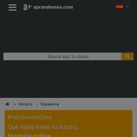
Navarra
Docencia
#YoEstudioEnCasa
Que nada frene tu futuro,
fórmate online