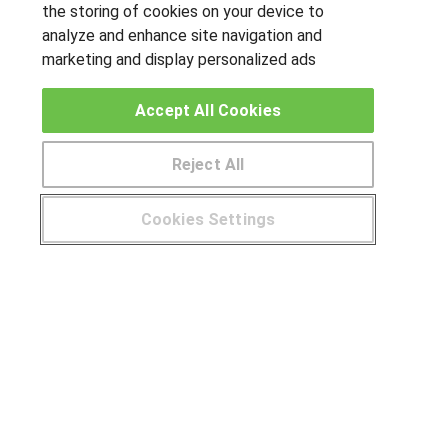
the storing of cookies on your device to
analyze and enhance site navigation and
marketing and display personalized ads
OTROS GRUPOS DE INTERES
Accept All Cookies
Muro de los idiomas
Hablemos de empleo
Reject All
Locos por las becas
Cookies Settings
CENTROS DE FORMACIÓN
¿Tienes alguna duda?
900 264 357
Publicar cursos
USUARIOS
Aviso legal
Canal ético
© Aprendemas.com -
Aviso legal