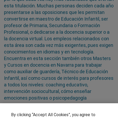
esta titulación. Muchas personas deciden cada año
presentarse a las oposiciones que les permitan
convertirse en maestro de Educación Infantil, ser
profesor de Primaria, Secundaria o Formación
Profesional, o dedicarse a la docencia superior o a
la docencia virtual. Los empleos relacionados con
esta área son cada vez más exigentes, pues exigen
conocimientos en idiomas y en tecnología.
Encuentra en esta sección también otros Masters
y Cursos en docencia en Navarra para trabajar
como auxiliar de guardería, Técnico de Educación
Infantil, así como cursos de interés para profesores
a todos los niveles: coaching educativo,
intervención sociocultural, cómo enseñar
emociones positivas o psicopedagogía
SÍGUENOS EN LAS REDES
By clicking “Accept All Cookies”, you agree to