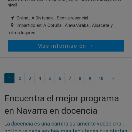
nivel!
Online , A Distancia , Semi-presencial
Impartido en:
A Coruña , Álava/Araba , Albacete
y
otros lugares
Más información
1
2
3
4
5
6
7
8
9
10
Encuentra el mejor programa
en Navarra en docencia
La docencia es una carrera puramente vocacional,
por lo que cada vez hay más facultades que ofertan