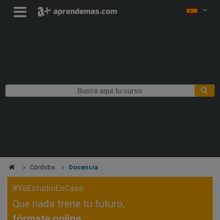
Córdoba
Docencia
#YoEstudioEnCasa
Que nada frene tu futuro,
fórmate online