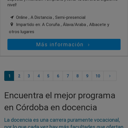
nivel!
Online , A Distancia , Semi-presencial
Impartido en:
A Coruña , Álava/Araba , Albacete
y
otros lugares
Más información
1
2
3
4
5
6
7
8
9
10
Encuentra el mejor programa
en Córdoba en docencia
La docencia es una carrera puramente vocacional,
por lo que cada vez hay más facultades que ofertan