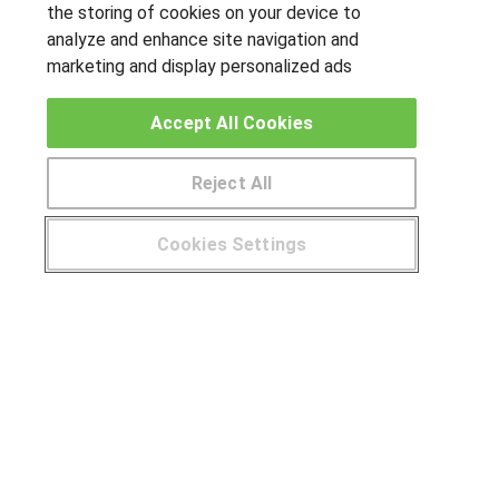
the storing of cookies on your device to
analyze and enhance site navigation and
marketing and display personalized ads
OTROS GRUPOS DE INTERES
Accept All Cookies
Muro de los idiomas
Hablemos de empleo
Reject All
Locos por las becas
Cookies Settings
CENTROS DE FORMACIÓN
¿Tienes alguna duda?
900 264 357
Publicar cursos
USUARIOS
Aviso legal
Canal ético
© Aprendemas.com -
Aviso legal