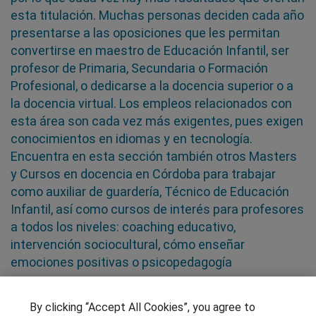
esta titulación. Muchas personas deciden cada año
presentarse a las oposiciones que les permitan
convertirse en maestro de Educación Infantil, ser
profesor de Primaria, Secundaria o Formación
Profesional, o dedicarse a la docencia superior o a
la docencia virtual. Los empleos relacionados con
esta área son cada vez más exigentes, pues exigen
conocimientos en idiomas y en tecnología.
Encuentra en esta sección también otros Masters
y Cursos en docencia en Córdoba para trabajar
como auxiliar de guardería, Técnico de Educación
Infantil, así como cursos de interés para profesores
a todos los niveles: coaching educativo,
intervención sociocultural, cómo enseñar
emociones positivas o psicopedagogía
SÍGUENOS EN LAS REDES
By clicking “Accept All Cookies”, you agree to