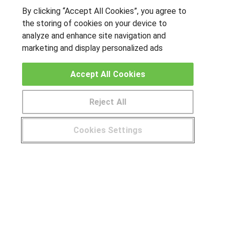
By clicking “Accept All Cookies”, you agree to
OTROS GRUPOS DE INTERES
the storing of cookies on your device to
analyze and enhance site navigation and
Muro de los idiomas
marketing and display personalized ads
Hablemos de empleo
Locos por las becas
Accept All Cookies
CENTROS DE FORMACIÓN
Reject All
Publicar cursos
Cookies Settings
USUARIOS
¿Tienes alguna duda?
900 264 357
Aviso legal
Canal ético
© Aprendemas.com -
Aviso legal