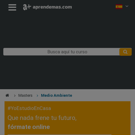
Masters
Medio Ambiente
#YoEstudioEnCasa
Que nada frene tu futuro,
fórmate online