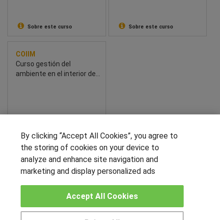
Sobre este curso
Sobre este curso
COIIM
Curso gestión del
ambiente en el interior de
edificios
Sobre este curso
By clicking “Accept All Cookies”, you agree to
the storing of cookies on your device to
SÍGUENOS EN LAS REDES
analyze and enhance site navigation and
marketing and display personalized ads
OTROS GRUPOS DE INTERES
Accept All Cookies
Muro de los idiomas