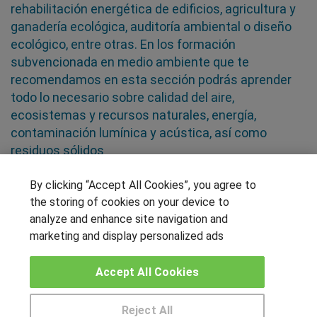
rehabilitación energética de edificios, agricultura y
ganadería ecológica, auditoría ambiental o diseño
ecológico, entre otras. En los formación
subvencionada en medio ambiente que te
recomendamos en esta sección podrás aprender
todo lo necesario sobre calidad del aire,
ecosistemas y recursos naturales, energía,
contaminación lumínica y acústica, así como
residuos sólidos
By clicking “Accept All Cookies”, you agree to
SÍGUENOS EN LAS REDES
the storing of cookies on your device to
analyze and enhance site navigation and
marketing and display personalized ads
OTROS GRUPOS DE INTERES
Accept All Cookies
Muro de los idiomas
Hablemos de empleo
Reject All