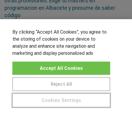
otras profesiones. Elige tu masters en
programacion en Albacete y presume de saber
código
SÍGUENOS EN LAS REDES
By clicking “Accept All Cookies”, you agree to
the storing of cookies on your device to
analyze and enhance site navigation and
marketing and display personalized ads
OTROS GRUPOS DE INTERES
Accept All Cookies
Muro de los idiomas
Hablemos de empleo
Reject All
Locos por las becas
Cookies Settings
CENTROS DE FORMACIÓN
¿Tienes alguna duda?
900 264 357
Publicar cursos
USUARIOS