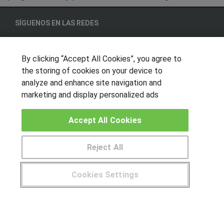
SÍGUENOS EN LAS REDES
By clicking “Accept All Cookies”, you agree to
OTROS GRUPOS DE INTERES
the storing of cookies on your device to
analyze and enhance site navigation and
Muro de los idiomas
marketing and display personalized ads
Hablemos de empleo
Locos por las becas
Accept All Cookies
CENTROS DE FORMACIÓN
Reject All
Publicar cursos
Cookies Settings
USUARIOS
¿Tienes alguna duda?
900 264 357
Aviso legal
Canal ético